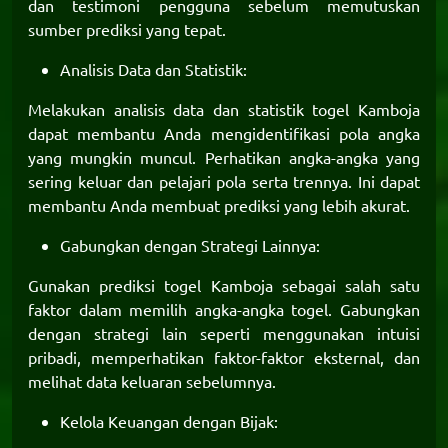
dan testimoni pengguna sebelum memutuskan
sumber prediksi yang tepat.
Analisis Data dan Statistik:
Melakukan analisis data dan statistik togel Kamboja
dapat membantu Anda mengidentifikasi pola angka
yang mungkin muncul. Perhatikan angka-angka yang
sering keluar dan pelajari pola serta trennya. Ini dapat
membantu Anda membuat prediksi yang lebih akurat.
Gabungkan dengan Strategi Lainnya:
Gunakan prediksi togel Kamboja sebagai salah satu
faktor dalam memilih angka-angka togel. Gabungkan
dengan strategi lain seperti menggunakan intuisi
pribadi, memperhatikan faktor-faktor eksternal, dan
melihat data keluaran sebelumnya.
Kelola Keuangan dengan Bijak: