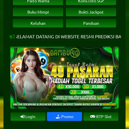
Paito Warna
Konv.Toto SGP
Buku Mimpi
Bukti Jackpot
Keluhan
Panduan
SELAMAT DATANG DI WEBSITE RESMI PREDIKSI BAMBU4D - P
Login
Promo
RTP Slot