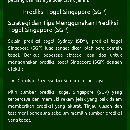
Prediksi Togel Singapore (SGP)
Strategi dan Tips Menggunakan Prediksi
Togel Singapore (SGP)
Selain prediksi togel Sydney (SDY), prediksi togel
Singapore (SGP) juga sangat dicari oleh para pemain
togel. Berikut beberapa strategi dan tips untuk
menggunakan prediksi togel Singapore (SGP) dengan
efektif:
Gunakan Prediksi dari Sumber Terpercaya:
Pilih sumber prediksi togel Singapore (SGP) yang
terpercaya dan memiliki rekam jejak yang baik dalam
memberikan prediksi yang akurat. Tinjau ulasan dan
testimoni pengguna sebelum memilih sumber prediksi
yang tepat.