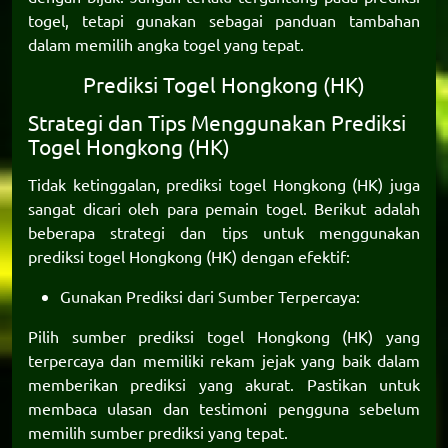
togel, tetapi gunakan sebagai panduan tambahan
dalam memilih angka togel yang tepat.
Prediksi Togel Hongkong (HK)
Strategi dan Tips Menggunakan Prediksi
Togel Hongkong (HK)
Tidak ketinggalan,
prediksi togel Hongkong
(HK) juga
sangat dicari oleh para pemain togel. Berikut adalah
beberapa strategi dan tips untuk menggunakan
prediksi togel Hongkong (HK) dengan efektif:
Gunakan Prediksi dari Sumber Terpercaya:
Pilih sumber prediksi togel Hongkong (HK) yang
terpercaya dan memiliki rekam jejak yang baik dalam
memberikan prediksi yang akurat. Pastikan untuk
membaca ulasan dan testimoni pengguna sebelum
memilih sumber prediksi yang tepat.