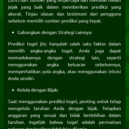
jejak yang baik dalam memberikan prediksi yang
akurat. Tinjau ulasan dan testimoni dari pengguna
sebelum memilih sumber prediksi yang tepat.
Gabungkan dengan Strategi Lainnya:
Prediksi togel jitu
hanyalah salah satu faktor dalam
memilih angka-angka togel. Anda juga dapat
memadukannya dengan strategi lain, seperti
menggunakan angka keluaran sebelumnya,
memperhatikan pola angka, atau menggunakan intuisi
Anda sendiri.
Kelola dengan Bijak:
Saat menggunakan prediksi togel, penting untuk tetap
mengelola taruhan Anda dengan bijak. Tetapkan
anggaran yang sesuai dan tidak berlebihan dalam
taruhan. Ingatlah bahwa togel adalah permainan
peluang dan hasilnya tidak bisa dijamin.