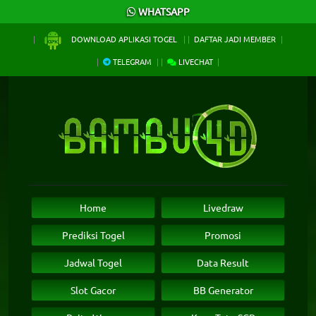
×
WHATSAPP
DOWNLOAD APLIKASI TOGEL
DAFTAR JADI MEMBER
TELEGRAM
LIVECHAT
Home
Livedraw
Prediksi Togel
Promosi
Jadwal Togel
Data Result
Slot Gacor
BB Generator