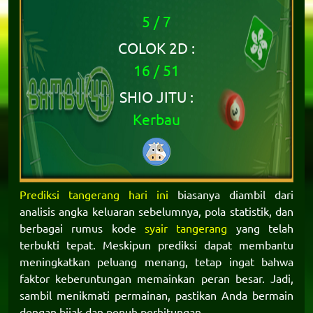
5 / 7
COLOK 2D :
16 / 51
SHIO JITU :
Kerbau
Prediksi tangerang hari ini
biasanya diambil dari
analisis angka keluaran sebelumnya, pola statistik, dan
berbagai rumus kode
syair tangerang
yang telah
terbukti tepat. Meskipun prediksi dapat membantu
meningkatkan peluang menang, tetap ingat bahwa
faktor keberuntungan memainkan peran besar. Jadi,
sambil menikmati permainan, pastikan Anda bermain
dengan bijak dan penuh perhitungan.