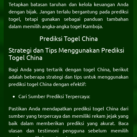
Tetapkan batasan taruhan dan kelola keuangan Anda
dengan bijak. Jangan terlalu bergantung pada prediksi
togel, tetapi gunakan sebagai panduan tambahan
dalam memilih angka-angka togel Kamboja.
Prediksi Togel China
Strategi dan Tips Menggunakan Prediksi
Togel China
Bagi Anda yang tertarik dengan togel China, berikut
adalah beberapa strategi dan tips untuk menggunakan
prediksi togel China
dengan efektif:
Cari Sumber Prediksi Terpercaya:
Pastikan Anda mendapatkan prediksi togel China dari
sumber yang terpercaya dan memiliki rekam jejak yang
baik dalam memberikan prediksi yang akurat. Baca
ulasan dan testimoni pengguna sebelum memilih