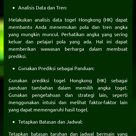
Analisis Data dan Tren:
Melakukan analisis data togel Hongkong (HK) dapat
membantu Anda menemukan pola dan tren angka
yang mungkin muncul. Perhatikan angka yang sering
keluar dan pelajari pola yang ada. Hal ini dapat
memberikan wawasan berharga dalam membuat
prediksi.
Gunakan Prediksi sebagai Panduan:
Gunakan prediksi togel Hongkong (HK) sebagai
panduan tambahan dalam memilih angka togel.
Gunakan pengetahuan dan strategi lain, seperti
menggunakan intuisi dan melihat faktor-faktor lain
yang dapat memengaruhi hasil togel.
Tetapkan Batasan dan Jadwal:
Tetapkan batasan taruhan dan jadwal bermain yang