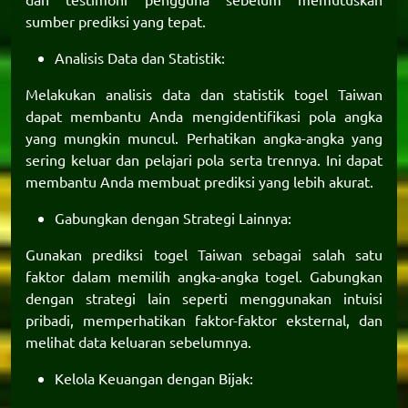
sumber prediksi yang tepat.
Analisis Data dan Statistik:
Melakukan analisis data dan statistik togel Taiwan
dapat membantu Anda mengidentifikasi pola angka
yang mungkin muncul. Perhatikan angka-angka yang
sering keluar dan pelajari pola serta trennya. Ini dapat
membantu Anda membuat prediksi yang lebih akurat.
Gabungkan dengan Strategi Lainnya:
Gunakan prediksi togel Taiwan sebagai salah satu
faktor dalam memilih angka-angka togel. Gabungkan
dengan strategi lain seperti menggunakan intuisi
pribadi, memperhatikan faktor-faktor eksternal, dan
melihat data keluaran sebelumnya.
Kelola Keuangan dengan Bijak: