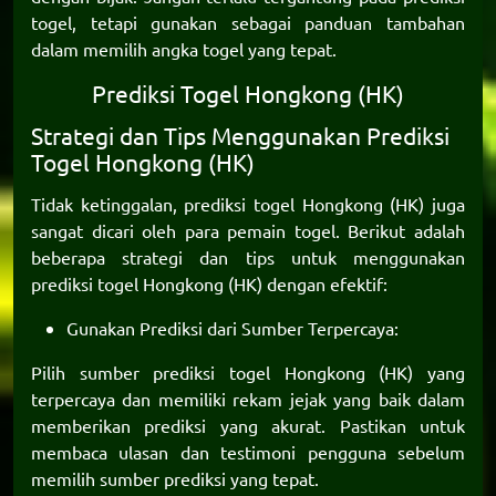
togel, tetapi gunakan sebagai panduan tambahan
dalam memilih angka togel yang tepat.
Prediksi Togel Hongkong (HK)
Strategi dan Tips Menggunakan Prediksi
Togel Hongkong (HK)
Tidak ketinggalan,
prediksi togel Hongkong
(HK) juga
sangat dicari oleh para pemain togel. Berikut adalah
beberapa strategi dan tips untuk menggunakan
prediksi togel Hongkong (HK) dengan efektif:
Gunakan Prediksi dari Sumber Terpercaya:
Pilih sumber prediksi togel Hongkong (HK) yang
terpercaya dan memiliki rekam jejak yang baik dalam
memberikan prediksi yang akurat. Pastikan untuk
membaca ulasan dan testimoni pengguna sebelum
memilih sumber prediksi yang tepat.