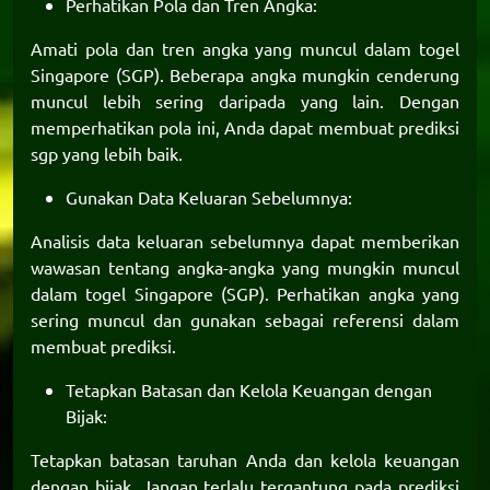
Perhatikan Pola dan Tren Angka:
Amati pola dan tren angka yang muncul dalam togel
Singapore (SGP). Beberapa angka mungkin cenderung
muncul lebih sering daripada yang lain. Dengan
memperhatikan pola ini, Anda dapat membuat
prediksi
sgp
yang lebih baik.
Gunakan Data Keluaran Sebelumnya:
Analisis data keluaran sebelumnya dapat memberikan
wawasan tentang angka-angka yang mungkin muncul
dalam togel Singapore (SGP). Perhatikan angka yang
sering muncul dan gunakan sebagai referensi dalam
membuat prediksi.
Tetapkan Batasan dan Kelola Keuangan dengan
Bijak:
Tetapkan batasan taruhan Anda dan kelola keuangan
dengan bijak. Jangan terlalu tergantung pada prediksi