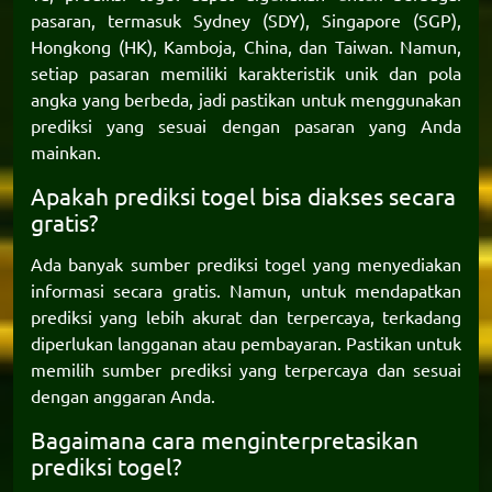
pasaran, termasuk Sydney (SDY), Singapore (SGP),
Hongkong (HK), Kamboja, China, dan Taiwan. Namun,
setiap pasaran memiliki karakteristik unik dan pola
angka yang berbeda, jadi pastikan untuk menggunakan
prediksi yang sesuai dengan pasaran yang Anda
mainkan.
Apakah prediksi togel bisa diakses secara
gratis?
Ada banyak sumber prediksi togel yang menyediakan
informasi secara gratis. Namun, untuk mendapatkan
prediksi yang lebih akurat dan terpercaya, terkadang
diperlukan langganan atau pembayaran. Pastikan untuk
memilih sumber prediksi yang terpercaya dan sesuai
dengan anggaran Anda.
Bagaimana cara menginterpretasikan
prediksi togel?