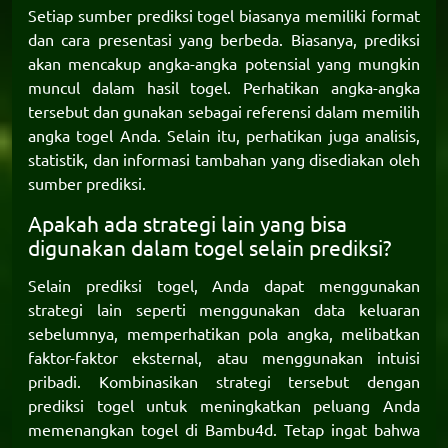
Setiap sumber prediksi togel biasanya memiliki format
dan cara presentasi yang berbeda. Biasanya, prediksi
akan mencakup angka-angka potensial yang mungkin
muncul dalam hasil togel. Perhatikan angka-angka
tersebut dan gunakan sebagai referensi dalam memilih
angka togel Anda. Selain itu, perhatikan juga analisis,
statistik, dan informasi tambahan yang disediakan oleh
sumber prediksi.
Apakah ada strategi lain yang bisa
digunakan dalam togel selain prediksi?
Selain prediksi togel, Anda dapat menggunakan
strategi lain seperti menggunakan data keluaran
sebelumnya, memperhatikan pola angka, melibatkan
faktor-faktor eksternal, atau menggunakan intuisi
pribadi. Kombinasikan strategi tersebut dengan
prediksi togel untuk meningkatkan peluang Anda
memenangkan togel di
Bambu4d
. Tetap ingat bahwa