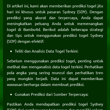
Di artikel ini, kami akan memberikan prediksi togel jitu
hari ini khusus untuk pasaran Sydney (SDY). Dengan
prediksi yang akurat dan terpercaya, Anda dapat
meningkatkan peluang Anda untuk memenangkan
togel di
Bambu4d
. Berikut adalah beberapa strategi
dan tips untuk menggunakan
prediksi togel Sydney
(SDY) dengan efektif:
Teliti dan Analisis Data Togel Terkini:
Sebelum menggunakan
prediksi togel
, penting untuk
melihat dan menganalisis data togel terkini. Perhatikan
pola angka yang sering muncul dan perhatikan tren
yang mungkin terjadi. Data ini dapat memberikan
wawasan berharga dalam membuat prediksi.
Gunakan Prediksi dari Sumber Terpercaya:
Pastikan Anda mendapatkan prediksi togel Sydney
(SDY) dari sumber yang terpercaya dan memiliki rekam