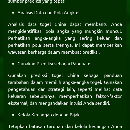
sumber prediksi yang tepat.
Analisis Data dan Pola Angka:
Analisis data togel China dapat membantu Anda
mengidentifikasi pola angka yang mungkin muncul.
Perhatikan angka-angka yang sering keluar dan
perhatikan pola serta trennya. Ini dapat memberikan
wawasan berharga dalam membuat prediksi.
Gunakan Prediksi sebagai Panduan:
Gunakan prediksi togel China sebagai panduan
tambahan dalam memilih angka-angka togel. Gunakan
pengetahuan dan strategi lain, seperti melihat data
keluaran sebelumnya, memperhatikan faktor-faktor
eksternal, dan mengandalkan intuisi Anda sendiri.
Kelola Keuangan dengan Bijak:
Tetapkan batasan taruhan dan kelola keuangan Anda