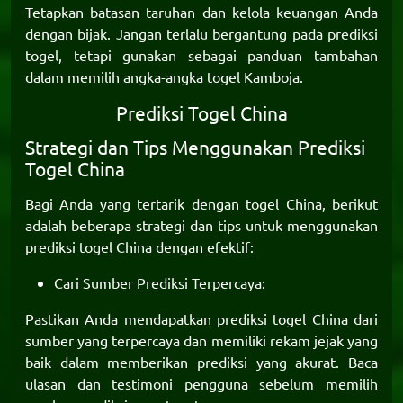
Tetapkan batasan taruhan dan kelola keuangan Anda
dengan bijak. Jangan terlalu bergantung pada prediksi
togel, tetapi gunakan sebagai panduan tambahan
dalam memilih angka-angka togel Kamboja.
Prediksi Togel China
Strategi dan Tips Menggunakan Prediksi
Togel China
Bagi Anda yang tertarik dengan togel China, berikut
adalah beberapa strategi dan tips untuk menggunakan
prediksi togel China
dengan efektif:
Cari Sumber Prediksi Terpercaya:
Pastikan Anda mendapatkan prediksi togel China dari
sumber yang terpercaya dan memiliki rekam jejak yang
baik dalam memberikan prediksi yang akurat. Baca
ulasan dan testimoni pengguna sebelum memilih