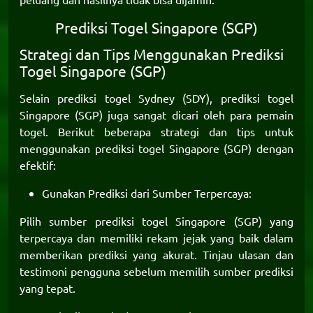
Prediksi Togel Singapore (SGP)
Strategi dan Tips Menggunakan Prediksi
Togel Singapore (SGP)
Selain prediksi togel Sydney (SDY), prediksi togel
Singapore (SGP) juga sangat dicari oleh para pemain
togel. Berikut beberapa strategi dan tips untuk
menggunakan prediksi togel Singapore (SGP) dengan
efektif:
Gunakan Prediksi dari Sumber Terpercaya:
Pilih sumber prediksi togel Singapore (SGP) yang
terpercaya dan memiliki rekam jejak yang baik dalam
memberikan prediksi yang akurat. Tinjau ulasan dan
testimoni pengguna sebelum memilih sumber prediksi
yang tepat.