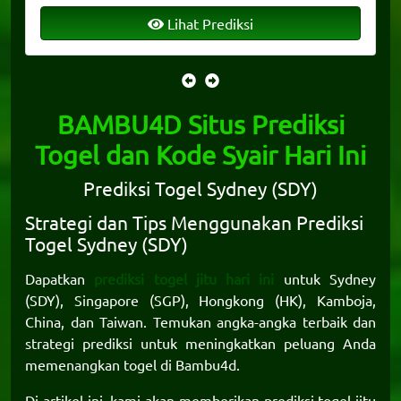
Lihat Prediksi
BAMBU4D Situs Prediksi
Togel dan Kode Syair Hari Ini
Prediksi Togel Sydney (SDY)
Strategi dan Tips Menggunakan Prediksi
Togel Sydney (SDY)
Dapatkan
prediksi togel jitu hari ini
untuk Sydney
(SDY), Singapore (SGP), Hongkong (HK), Kamboja,
China, dan Taiwan. Temukan angka-angka terbaik dan
strategi prediksi untuk meningkatkan peluang Anda
memenangkan togel di
Bambu4d
.
Di artikel ini, kami akan memberikan prediksi togel jitu