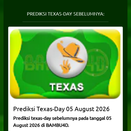
PREDIKSI TEXAS-DAY SEBELUMNYA:
Prediksi
Texas-Day
05 August 2026
Prediksi texas-day sebelumnya pada tanggal 05
August 2026 di BAMBU4D.