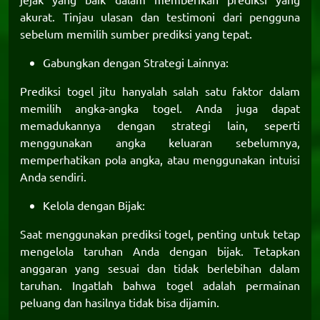
akurat. Tinjau ulasan dan testimoni dari pengguna
sebelum memilih sumber prediksi yang tepat.
Gabungkan dengan Strategi Lainnya:
Prediksi togel jitu
hanyalah salah satu faktor dalam
memilih angka-angka togel. Anda juga dapat
memadukannya dengan strategi lain, seperti
menggunakan angka keluaran sebelumnya,
memperhatikan pola angka, atau menggunakan intuisi
Anda sendiri.
Kelola dengan Bijak:
Saat menggunakan prediksi togel, penting untuk tetap
mengelola taruhan Anda dengan bijak. Tetapkan
anggaran yang sesuai dan tidak berlebihan dalam
taruhan. Ingatlah bahwa togel adalah permainan
peluang dan hasilnya tidak bisa dijamin.