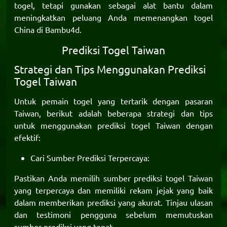
togel, tetapi gunakan sebagai alat bantu dalam
meningkatkan peluang Anda memenangkan togel
China di
Bambu4d
.
Prediksi Togel Taiwan
Strategi dan Tips Menggunakan Prediksi
Togel Taiwan
Untuk pemain togel yang tertarik dengan pasaran
Taiwan, berikut adalah beberapa strategi dan tips
untuk menggunakan
prediksi togel Taiwan
dengan
efektif:
Cari Sumber Prediksi Terpercaya:
Pastikan Anda memilih sumber prediksi togel Taiwan
yang terpercaya dan memiliki rekam jejak yang baik
dalam memberikan prediksi yang akurat. Tinjau ulasan
dan testimoni pengguna sebelum memutuskan
sumber prediksi yang tepat.