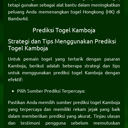
tetapi gunakan sebagai alat bantu dalam meningkatkan
peluang Anda memenangkan togel Hongkong (HK) di
Bambu4d
.
Prediksi Togel Kamboja
Strategi dan Tips Menggunakan Prediksi
Togel Kamboja
Untuk pemain togel yang tertarik dengan pasaran
Kamboja, berikut adalah beberapa strategi dan tips
untuk menggunakan
prediksi togel Kamboja
dengan
efektif:
Pilih Sumber Prediksi Terpercaya:
Pastikan Anda memilih sumber prediksi togel Kamboja
yang terpercaya dan memiliki rekam jejak yang baik
dalam memberikan prediksi yang akurat. Tinjau ulasan
dan testimoni pengguna sebelum memutuskan