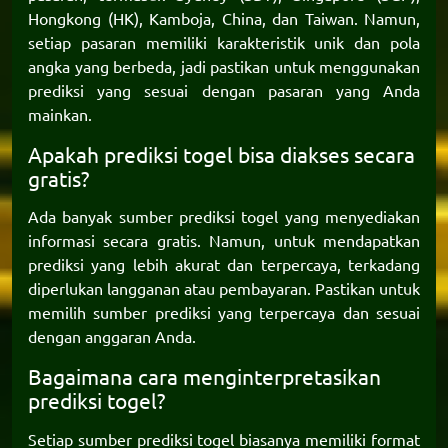
Hongkong (HK), Kamboja, China, dan Taiwan. Namun,
setiap pasaran memiliki karakteristik unik dan pola
angka yang berbeda, jadi pastikan untuk menggunakan
prediksi yang sesuai dengan pasaran yang Anda
mainkan.
Apakah prediksi togel bisa diakses secara
gratis?
Ada banyak sumber prediksi togel yang menyediakan
informasi secara gratis. Namun, untuk mendapatkan
prediksi yang lebih akurat dan terpercaya, terkadang
diperlukan langganan atau pembayaran. Pastikan untuk
memilih sumber prediksi yang terpercaya dan sesuai
dengan anggaran Anda.
Bagaimana cara menginterpretasikan
prediksi togel?
Setiap sumber prediksi togel biasanya memiliki format