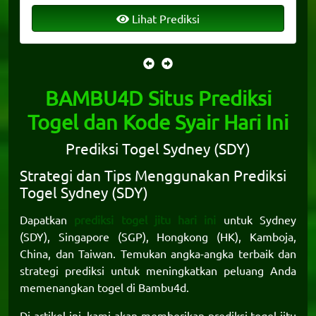
Lihat Prediksi
BAMBU4D Situs Prediksi
Togel dan Kode Syair Hari Ini
Prediksi Togel Sydney (SDY)
Strategi dan Tips Menggunakan Prediksi
Togel Sydney (SDY)
Dapatkan
prediksi togel jitu hari ini
untuk Sydney
(SDY), Singapore (SGP), Hongkong (HK), Kamboja,
China, dan Taiwan. Temukan angka-angka terbaik dan
strategi prediksi untuk meningkatkan peluang Anda
memenangkan togel di
Bambu4d
.
Di artikel ini, kami akan memberikan prediksi togel jitu