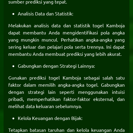
sumber prediksi yang tepat.
Analisis Data dan Statistik:
Melakukan analisis data dan statistik togel Kamboja
dapat membantu Anda mengidentifikasi pola angka
yang mungkin muncul. Perhatikan angka-angka yang
sering keluar dan pelajari pola serta trennya. Ini dapat
membantu Anda membuat prediksi yang lebih akurat.
Gabungkan dengan Strategi Lainnya:
Gunakan prediksi togel Kamboja sebagai salah satu
faktor dalam memilih angka-angka togel. Gabungkan
dengan strategi lain seperti menggunakan intuisi
pribadi, memperhatikan faktor-faktor eksternal, dan
melihat data keluaran sebelumnya.
Kelola Keuangan dengan Bijak:
Tetapkan batasan taruhan dan kelola keuangan Anda