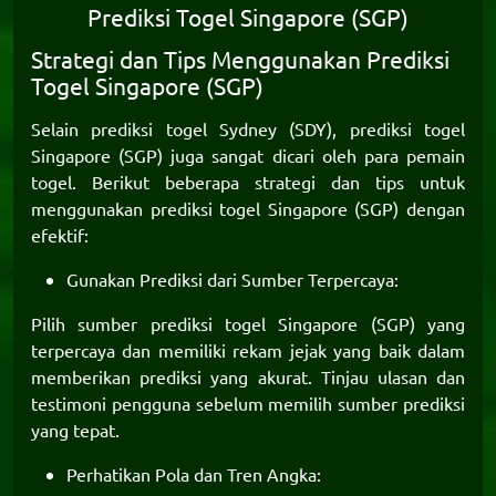
Prediksi Togel Singapore (SGP)
Strategi dan Tips Menggunakan Prediksi
Togel Singapore (SGP)
Selain prediksi togel Sydney (SDY), prediksi togel
Singapore (SGP) juga sangat dicari oleh para pemain
togel. Berikut beberapa strategi dan tips untuk
menggunakan prediksi togel Singapore (SGP) dengan
efektif:
Gunakan Prediksi dari Sumber Terpercaya:
Pilih sumber prediksi togel Singapore (SGP) yang
terpercaya dan memiliki rekam jejak yang baik dalam
memberikan prediksi yang akurat. Tinjau ulasan dan
testimoni pengguna sebelum memilih sumber prediksi
yang tepat.
Perhatikan Pola dan Tren Angka: