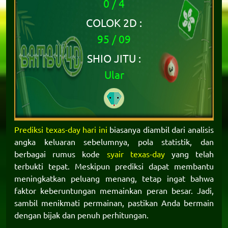
0 / 4
COLOK 2D :
95 / 09
SHIO JITU :
Ular
Prediksi texas-day hari ini
biasanya diambil dari analisis
angka keluaran sebelumnya, pola statistik, dan
berbagai rumus kode
syair texas-day
yang telah
terbukti tepat. Meskipun prediksi dapat membantu
meningkatkan peluang menang, tetap ingat bahwa
faktor keberuntungan memainkan peran besar. Jadi,
sambil menikmati permainan, pastikan Anda bermain
dengan bijak dan penuh perhitungan.