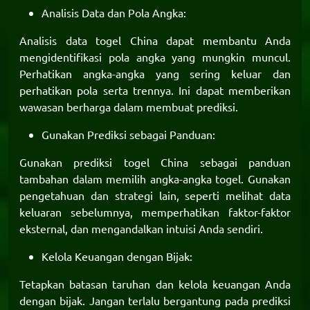
Analisis Data dan Pola Angka:
Analisis data togel China dapat membantu Anda
mengidentifikasi pola angka yang mungkin muncul.
Perhatikan angka-angka yang sering keluar dan
perhatikan pola serta trennya. Ini dapat memberikan
wawasan berharga dalam membuat prediksi.
Gunakan Prediksi sebagai Panduan:
Gunakan prediksi togel China sebagai panduan
tambahan dalam memilih angka-angka togel. Gunakan
pengetahuan dan strategi lain, seperti melihat data
keluaran sebelumnya, memperhatikan faktor-faktor
eksternal, dan mengandalkan intuisi Anda sendiri.
Kelola Keuangan dengan Bijak:
Tetapkan batasan taruhan dan kelola keuangan Anda
dengan bijak. Jangan terlalu bergantung pada prediksi