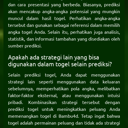
dan cara presentasi yang berbeda. Biasanya, prediksi
akan mencakup angka-angka potensial yang mungkin
muncul dalam hasil togel. Perhatikan angka-angka
tersebut dan gunakan sebagai referensi dalam memilih
angka togel Anda. Selain itu, perhatikan juga analisis,
statistik, dan informasi tambahan yang disediakan oleh
sumber prediksi.
Apakah ada strategi lain yang bisa
digunakan dalam togel selain prediksi?
Selain prediksi togel, Anda dapat menggunakan
strategi lain seperti menggunakan data keluaran
sebelumnya, memperhatikan pola angka, melibatkan
faktor-faktor eksternal, atau menggunakan intuisi
pribadi. Kombinasikan strategi tersebut dengan
prediksi togel untuk meningkatkan peluang Anda
memenangkan togel di
Bambu4d
. Tetap ingat bahwa
togel adalah permainan peluang dan tidak ada strategi