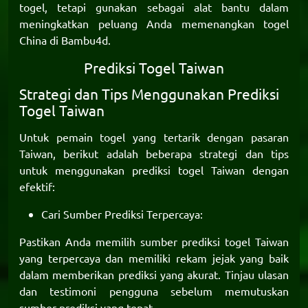
togel, tetapi gunakan sebagai alat bantu dalam
meningkatkan peluang Anda memenangkan togel
China di
Bambu4d
.
Prediksi Togel Taiwan
Strategi dan Tips Menggunakan Prediksi
Togel Taiwan
Untuk pemain togel yang tertarik dengan pasaran
Taiwan, berikut adalah beberapa strategi dan tips
untuk menggunakan
prediksi togel Taiwan
dengan
efektif:
Cari Sumber Prediksi Terpercaya:
Pastikan Anda memilih sumber prediksi togel Taiwan
yang terpercaya dan memiliki rekam jejak yang baik
dalam memberikan prediksi yang akurat. Tinjau ulasan
dan testimoni pengguna sebelum memutuskan
sumber prediksi yang tepat.