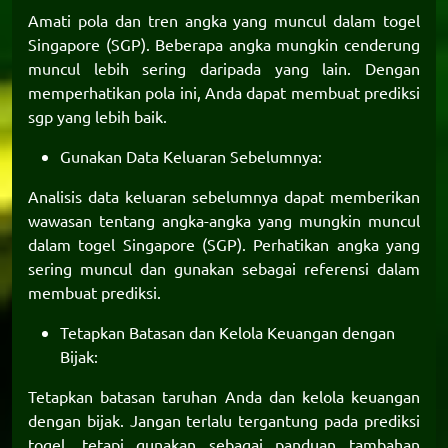
Amati pola dan tren angka yang muncul dalam togel
Singapore (SGP). Beberapa angka mungkin cenderung
muncul lebih sering daripada yang lain. Dengan
memperhatikan pola ini, Anda dapat membuat
prediksi
sgp
yang lebih baik.
Gunakan Data Keluaran Sebelumnya:
Analisis data keluaran sebelumnya dapat memberikan
wawasan tentang angka-angka yang mungkin muncul
dalam togel Singapore (SGP). Perhatikan angka yang
sering muncul dan gunakan sebagai referensi dalam
membuat prediksi.
Tetapkan Batasan dan Kelola Keuangan dengan
Bijak:
Tetapkan batasan taruhan Anda dan kelola keuangan
dengan bijak. Jangan terlalu tergantung pada prediksi
togel, tetapi gunakan sebagai panduan tambahan