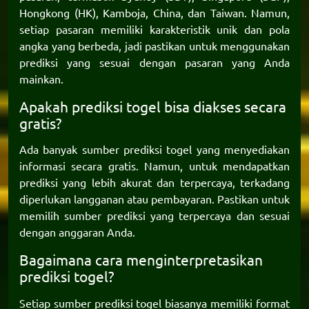
Hongkong (HK), Kamboja, China, dan Taiwan. Namun,
setiap pasaran memiliki karakteristik unik dan pola
angka yang berbeda, jadi pastikan untuk menggunakan
prediksi yang sesuai dengan pasaran yang Anda
mainkan.
Apakah prediksi togel bisa diakses secara
gratis?
Ada banyak sumber prediksi togel yang menyediakan
informasi secara gratis. Namun, untuk mendapatkan
prediksi yang lebih akurat dan terpercaya, terkadang
diperlukan langganan atau pembayaran. Pastikan untuk
memilih sumber prediksi yang terpercaya dan sesuai
dengan anggaran Anda.
Bagaimana cara menginterpretasikan
prediksi togel?
Setiap sumber prediksi togel biasanya memiliki format