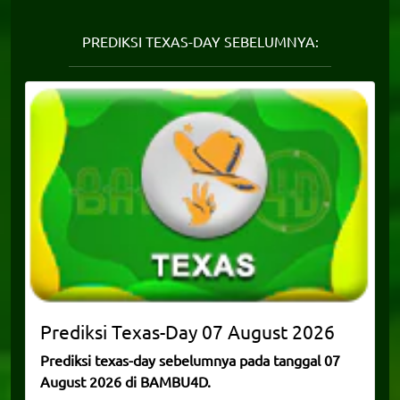
PREDIKSI TEXAS-DAY SEBELUMNYA:
Prediksi
Texas-Day
07 August 2026
Prediksi texas-day sebelumnya pada tanggal 07
August 2026 di BAMBU4D.