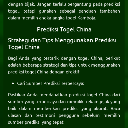
dengan bijak. Jangan terlalu bergantung pada prediksi
togel, tetapi gunakan sebagai panduan tambahan
dalam memilih angka-angka togel Kamboja.
Prediksi Togel China
Strategi dan Tips Menggunakan Prediksi
Togel China
Bagi Anda yang tertarik dengan togel China, berikut
adalah beberapa strategi dan tips untuk menggunakan
prediksi togel China
dengan efektif:
Cari Sumber Prediksi Terpercaya:
Pastikan Anda mendapatkan prediksi togel China dari
sumber yang terpercaya dan memiliki rekam jejak yang
baik dalam memberikan prediksi yang akurat. Baca
ulasan dan testimoni pengguna sebelum memilih
sumber prediksi yang tepat.