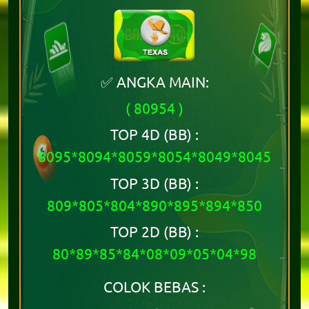
✅ ANGKA MAIN:
( 80954 )
TOP 4D (BB) :
8095*8094*8059*8054*8049*8045
TOP 3D (BB) :
809*805*804*890*895*894*850
TOP 2D (BB) :
80*89*85*84*08*09*05*04*98
COLOK BEBAS :