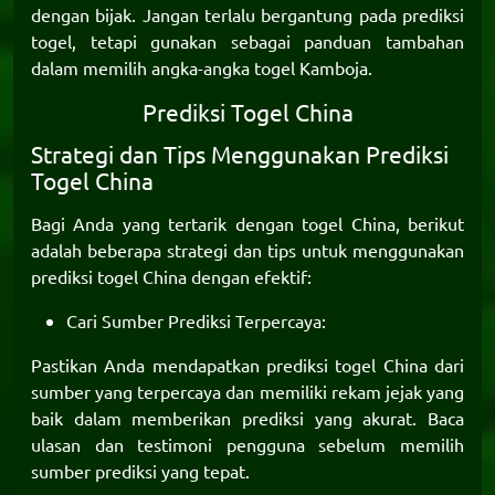
dengan bijak. Jangan terlalu bergantung pada prediksi
togel, tetapi gunakan sebagai panduan tambahan
dalam memilih angka-angka togel Kamboja.
Prediksi Togel China
Strategi dan Tips Menggunakan Prediksi
Togel China
Bagi Anda yang tertarik dengan togel China, berikut
adalah beberapa strategi dan tips untuk menggunakan
prediksi togel China
dengan efektif:
Cari Sumber Prediksi Terpercaya:
Pastikan Anda mendapatkan prediksi togel China dari
sumber yang terpercaya dan memiliki rekam jejak yang
baik dalam memberikan prediksi yang akurat. Baca
ulasan dan testimoni pengguna sebelum memilih
sumber prediksi yang tepat.