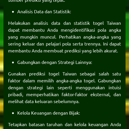
Analisis Data dan Statistik:
Melakukan analisis data dan statistik togel Taiwan
dapat membantu Anda mengidentifikasi pola angka
yang mungkin muncul. Perhatikan angka-angka yang
sering keluar dan pelajari pola serta trennya. Ini dapat
membantu Anda membuat prediksi yang lebih akurat.
Gabungkan dengan Strategi Lainnya:
Gunakan prediksi togel Taiwan sebagai salah satu
faktor dalam memilih angka-angka togel. Gabungkan
dengan strategi lain seperti menggunakan intuisi
pribadi, memperhatikan faktor-faktor eksternal, dan
melihat data keluaran sebelumnya.
Kelola Keuangan dengan Bijak:
Tetapkan batasan taruhan dan kelola keuangan Anda