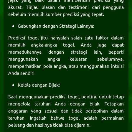
akurat. Tinjau ulasan dan testimoni dari pengguna
sebelum memilih sumber prediksi yang tepat.
Gabungkan dengan Strategi Lainnya:
Prediksi togel jitu
hanyalah salah satu faktor dalam
memilih angka-angka togel. Anda juga dapat
memadukannya dengan strategi lain, seperti
menggunakan angka keluaran sebelumnya,
memperhatikan pola angka, atau menggunakan intuisi
Anda sendiri.
Kelola dengan Bijak:
Saat menggunakan prediksi togel, penting untuk tetap
mengelola taruhan Anda dengan bijak. Tetapkan
anggaran yang sesuai dan tidak berlebihan dalam
taruhan. Ingatlah bahwa togel adalah permainan
peluang dan hasilnya tidak bisa dijamin.