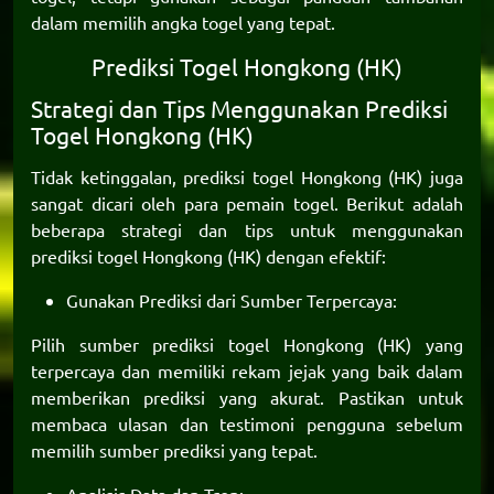
dalam memilih angka togel yang tepat.
Prediksi Togel Hongkong (HK)
Strategi dan Tips Menggunakan Prediksi
Togel Hongkong (HK)
Tidak ketinggalan,
prediksi togel Hongkong
(HK) juga
sangat dicari oleh para pemain togel. Berikut adalah
beberapa strategi dan tips untuk menggunakan
prediksi togel Hongkong (HK) dengan efektif:
Gunakan Prediksi dari Sumber Terpercaya:
Pilih sumber prediksi togel Hongkong (HK) yang
terpercaya dan memiliki rekam jejak yang baik dalam
memberikan prediksi yang akurat. Pastikan untuk
membaca ulasan dan testimoni pengguna sebelum
memilih sumber prediksi yang tepat.