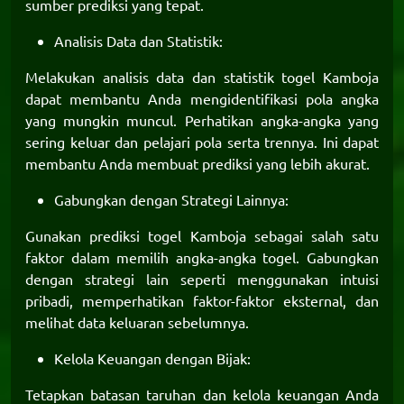
sumber prediksi yang tepat.
Analisis Data dan Statistik:
Melakukan analisis data dan statistik togel Kamboja
dapat membantu Anda mengidentifikasi pola angka
yang mungkin muncul. Perhatikan angka-angka yang
sering keluar dan pelajari pola serta trennya. Ini dapat
membantu Anda membuat prediksi yang lebih akurat.
Gabungkan dengan Strategi Lainnya:
Gunakan prediksi togel Kamboja sebagai salah satu
faktor dalam memilih angka-angka togel. Gabungkan
dengan strategi lain seperti menggunakan intuisi
pribadi, memperhatikan faktor-faktor eksternal, dan
melihat data keluaran sebelumnya.
Kelola Keuangan dengan Bijak:
Tetapkan batasan taruhan dan kelola keuangan Anda