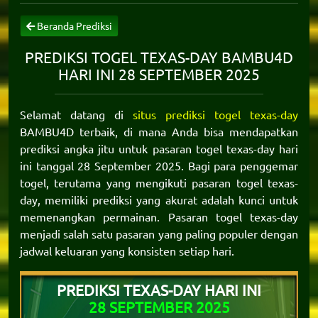
Beranda Prediksi
PREDIKSI TOGEL TEXAS-DAY BAMBU4D
HARI INI 28 SEPTEMBER 2025
Selamat datang di
situs prediksi togel texas-day
BAMBU4D terbaik, di mana Anda bisa mendapatkan
prediksi angka jitu untuk pasaran togel texas-day hari
ini tanggal 28 September 2025. Bagi para penggemar
togel, terutama yang mengikuti pasaran togel texas-
day, memiliki prediksi yang akurat adalah kunci untuk
memenangkan permainan. Pasaran togel texas-day
menjadi salah satu pasaran yang paling populer dengan
jadwal keluaran yang konsisten setiap hari.
PREDIKSI TEXAS-DAY HARI INI
28 SEPTEMBER 2025