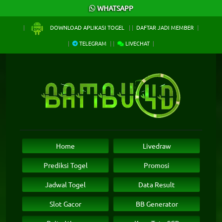
×
WHATSAPP
DOWNLOAD APLIKASI TOGEL
DAFTAR JADI MEMBER
TELEGRAM
LIVECHAT
Home
Livedraw
Prediksi Togel
Promosi
Jadwal Togel
Data Result
Slot Gacor
BB Generator