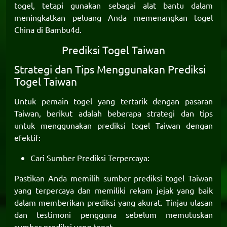
togel, tetapi gunakan sebagai alat bantu dalam
meningkatkan peluang Anda memenangkan togel
China di
Bambu4d
.
Prediksi Togel Taiwan
Strategi dan Tips Menggunakan Prediksi
Togel Taiwan
Untuk pemain togel yang tertarik dengan pasaran
Taiwan, berikut adalah beberapa strategi dan tips
untuk menggunakan
prediksi togel Taiwan
dengan
efektif:
Cari Sumber Prediksi Terpercaya:
Pastikan Anda memilih sumber prediksi togel Taiwan
yang terpercaya dan memiliki rekam jejak yang baik
dalam memberikan prediksi yang akurat. Tinjau ulasan
dan testimoni pengguna sebelum memutuskan
sumber prediksi yang tepat.