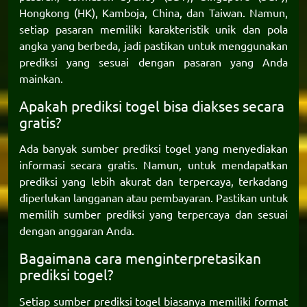
Hongkong (HK), Kamboja, China, dan Taiwan. Namun,
setiap pasaran memiliki karakteristik unik dan pola
angka yang berbeda, jadi pastikan untuk menggunakan
prediksi yang sesuai dengan pasaran yang Anda
mainkan.
Apakah prediksi togel bisa diakses secara
gratis?
Ada banyak sumber prediksi togel yang menyediakan
informasi secara gratis. Namun, untuk mendapatkan
prediksi yang lebih akurat dan terpercaya, terkadang
diperlukan langganan atau pembayaran. Pastikan untuk
memilih sumber prediksi yang terpercaya dan sesuai
dengan anggaran Anda.
Bagaimana cara menginterpretasikan
prediksi togel?
Setiap sumber prediksi togel biasanya memiliki format