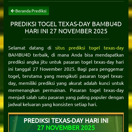
Beranda Prediksi
PREDIKSI TOGEL TEXAS-DAY BAMBU4D
HARI INI 27 NOVEMBER 2025
Selamat datang di
situs prediksi togel texas-day
BAMBU4D terbaik, di mana Anda bisa mendapatkan
prediksi angka jitu untuk pasaran togel texas-day hari
ini tanggal 27 November 2025. Bagi para penggemar
togel, terutama yang mengikuti pasaran togel texas-
day, memiliki prediksi yang akurat adalah kunci untuk
memenangkan permainan. Pasaran togel texas-day
menjadi salah satu pasaran yang paling populer dengan
jadwal keluaran yang konsisten setiap hari.
PREDIKSI TEXAS-DAY HARI INI
27 NOVEMBER 2025