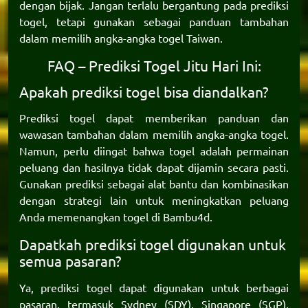
dengan bijak. Jangan terlalu bergantung pada prediksi
togel, tetapi gunakan sebagai panduan tambahan
dalam memilih angka-angka togel Taiwan.
FAQ – Prediksi Togel Jitu Hari Ini:
Apakah prediksi togel bisa diandalkan?
Prediksi togel dapat memberikan panduan dan
wawasan tambahan dalam memilih angka-angka togel.
Namun, perlu diingat bahwa togel adalah permainan
peluang dan hasilnya tidak dapat dijamin secara pasti.
Gunakan prediksi sebagai alat bantu dan kombinasikan
dengan strategi lain untuk meningkatkan peluang
Anda memenangkan togel di
Bambu4d
.
Dapatkah prediksi togel digunakan untuk
semua pasaran?
Ya, prediksi togel dapat digunakan untuk berbagai
pasaran, termasuk Sydney (SDY), Singapore (SGP),