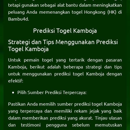
tetapi gunakan sebagai alat bantu dalam meningkatkan
peluang Anda memenangkan togel Hongkong (HK) di
Bambu4d
.
Prediksi Togel Kamboja
Strategi dan Tips Menggunakan Prediksi
Togel Kamboja
Untuk pemain togel yang tertarik dengan pasaran
Kamboja, berikut adalah beberapa strategi dan tips
untuk menggunakan
prediksi togel Kamboja
dengan
efektif:
Pilih Sumber Prediksi Terpercaya:
Pastikan Anda memilih sumber prediksi togel Kamboja
yang terpercaya dan memiliki rekam jejak yang baik
dalam memberikan prediksi yang akurat. Tinjau ulasan
dan testimoni pengguna sebelum memutuskan