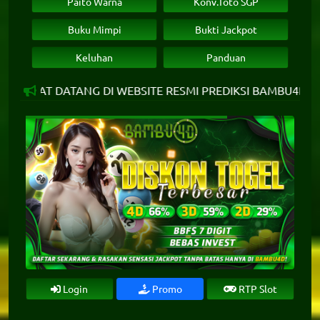
Paito Warna
Konv.Toto SGP
Buku Mimpi
Bukti Jackpot
Keluhan
Panduan
MAT DATANG DI WEBSITE RESMI PREDIKSI BAMBU4D - PREDIK
Login
Promo
RTP Slot