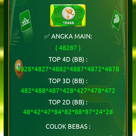
✅ ANGKA MAIN:
( 48287 )
TOP 4D (BB) :
4828*4827*4882*4887*4872*4878
TOP 3D (BB) :
482*488*487*428*427*478*472
TOP 2D (BB) :
48*42*47*84*82*88*87*24*28
COLOK BEBAS :