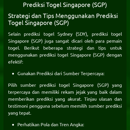
Prediksi Togel Singapore (SGP)
Strategi dan Tips Menggunakan Prediksi
Togel Singapore (SGP)
Selain prediksi togel Sydney (SDY), prediksi togel
Singapore (SGP) juga sangat dicari oleh para pemain
togel. Berikut beberapa strategi dan tips untuk
menggunakan prediksi togel Singapore (SGP) dengan
efektif:
Gunakan Prediksi dari Sumber Terpercaya:
Pilih sumber prediksi togel Singapore (SGP) yang
terpercaya dan memiliki rekam jejak yang baik dalam
memberikan prediksi yang akurat. Tinjau ulasan dan
testimoni pengguna sebelum memilih sumber prediksi
yang tepat.
Perhatikan Pola dan Tren Angka: