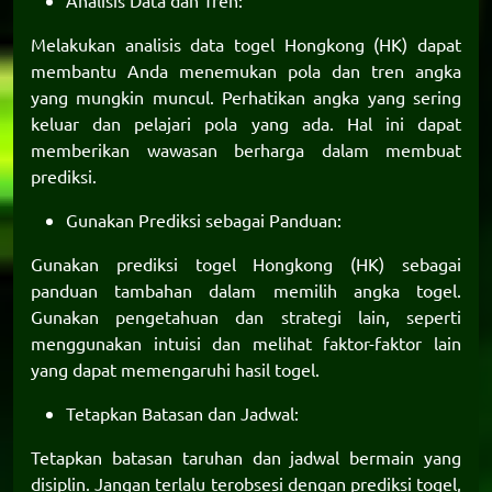
Analisis Data dan Tren:
Melakukan analisis data togel Hongkong (HK) dapat
membantu Anda menemukan pola dan tren angka
yang mungkin muncul. Perhatikan angka yang sering
keluar dan pelajari pola yang ada. Hal ini dapat
memberikan wawasan berharga dalam membuat
prediksi.
Gunakan Prediksi sebagai Panduan:
Gunakan prediksi togel Hongkong (HK) sebagai
panduan tambahan dalam memilih angka togel.
Gunakan pengetahuan dan strategi lain, seperti
menggunakan intuisi dan melihat faktor-faktor lain
yang dapat memengaruhi hasil togel.
Tetapkan Batasan dan Jadwal:
Tetapkan batasan taruhan dan jadwal bermain yang
disiplin. Jangan terlalu terobsesi dengan prediksi togel,