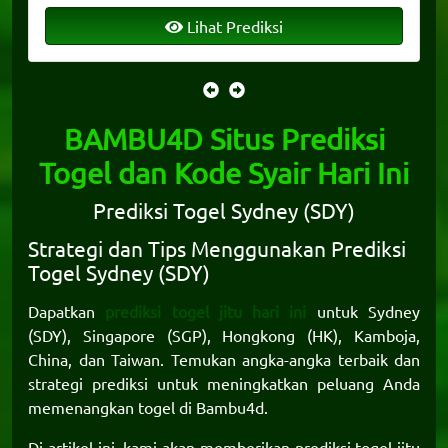
Lihat Prediksi
BAMBU4D Situs Prediksi
Togel dan Kode Syair Hari Ini
Prediksi Togel Sydney (SDY)
Strategi dan Tips Menggunakan Prediksi
Togel Sydney (SDY)
Dapatkan
prediksi togel jitu hari ini
untuk Sydney
(SDY), Singapore (SGP), Hongkong (HK), Kamboja,
China, dan Taiwan. Temukan angka-angka terbaik dan
strategi prediksi untuk meningkatkan peluang Anda
memenangkan togel di
Bambu4d
.
Di artikel ini, kami akan memberikan prediksi togel jitu