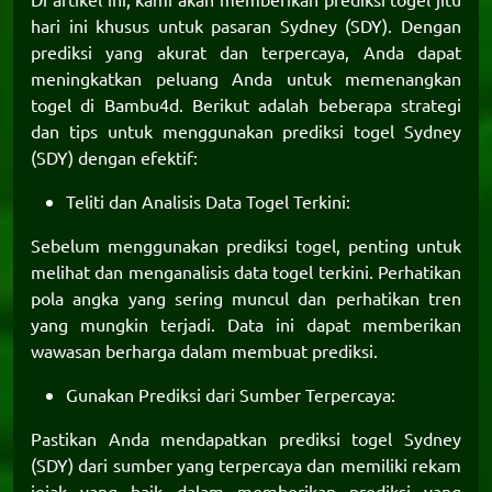
hari ini khusus untuk pasaran Sydney (SDY). Dengan
prediksi yang akurat dan terpercaya, Anda dapat
meningkatkan peluang Anda untuk memenangkan
togel di
Bambu4d
. Berikut adalah beberapa strategi
dan tips untuk menggunakan
prediksi togel Sydney
(SDY) dengan efektif:
Teliti dan Analisis Data Togel Terkini:
Sebelum menggunakan
prediksi togel
, penting untuk
melihat dan menganalisis data togel terkini. Perhatikan
pola angka yang sering muncul dan perhatikan tren
yang mungkin terjadi. Data ini dapat memberikan
wawasan berharga dalam membuat prediksi.
Gunakan Prediksi dari Sumber Terpercaya:
Pastikan Anda mendapatkan prediksi togel Sydney
(SDY) dari sumber yang terpercaya dan memiliki rekam
jejak yang baik dalam memberikan prediksi yang