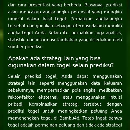
dan cara presentasi yang berbeda. Biasanya, prediksi
akan mencakup angka-angka potensial yang mungkin
muncul dalam hasil togel. Perhatikan angka-angka
tersebut dan gunakan sebagai referensi dalam memilih
angka togel Anda. Selain itu, perhatikan juga analisis,
statistik, dan informasi tambahan yang disediakan oleh
sumber prediksi.
Apakah ada strategi lain yang bisa
digunakan dalam togel selain prediksi?
Selain prediksi togel, Anda dapat menggunakan
strategi lain seperti menggunakan data keluaran
sebelumnya, memperhatikan pola angka, melibatkan
faktor-faktor eksternal, atau menggunakan intuisi
pribadi. Kombinasikan strategi tersebut dengan
prediksi togel untuk meningkatkan peluang Anda
memenangkan togel di
Bambu4d
. Tetap ingat bahwa
togel adalah permainan peluang dan tidak ada strategi