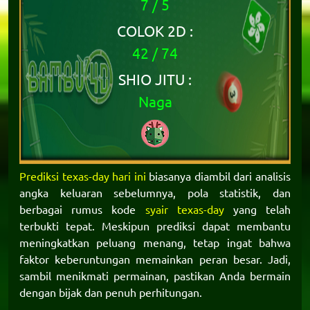
7 / 5
COLOK 2D :
42 / 74
SHIO JITU :
Naga
Prediksi texas-day hari ini
biasanya diambil dari analisis
angka keluaran sebelumnya, pola statistik, dan
berbagai rumus kode
syair texas-day
yang telah
terbukti tepat. Meskipun prediksi dapat membantu
meningkatkan peluang menang, tetap ingat bahwa
faktor keberuntungan memainkan peran besar. Jadi,
sambil menikmati permainan, pastikan Anda bermain
dengan bijak dan penuh perhitungan.