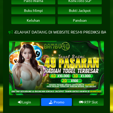
Paito Warna
Konv.Toto SGP
Buku Mimpi
Bukti Jackpot
Keluhan
Panduan
SELAMAT DATANG DI WEBSITE RESMI PREDIKSI BAMBU4D - P
Login
Promo
RTP Slot