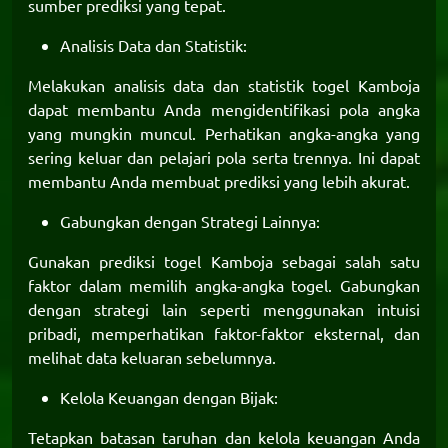
sumber prediksi yang tepat.
Analisis Data dan Statistik:
Melakukan analisis data dan statistik togel Kamboja
dapat membantu Anda mengidentifikasi pola angka
yang mungkin muncul. Perhatikan angka-angka yang
sering keluar dan pelajari pola serta trennya. Ini dapat
membantu Anda membuat prediksi yang lebih akurat.
Gabungkan dengan Strategi Lainnya:
Gunakan prediksi togel Kamboja sebagai salah satu
faktor dalam memilih angka-angka togel. Gabungkan
dengan strategi lain seperti menggunakan intuisi
pribadi, memperhatikan faktor-faktor eksternal, dan
melihat data keluaran sebelumnya.
Kelola Keuangan dengan Bijak:
Tetapkan batasan taruhan dan kelola keuangan Anda