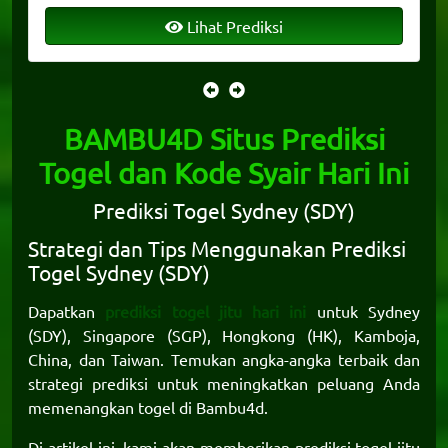
Lihat Prediksi
BAMBU4D Situs Prediksi
Togel dan Kode Syair Hari Ini
Prediksi Togel Sydney (SDY)
Strategi dan Tips Menggunakan Prediksi
Togel Sydney (SDY)
Dapatkan
prediksi togel jitu hari ini
untuk Sydney
(SDY), Singapore (SGP), Hongkong (HK), Kamboja,
China, dan Taiwan. Temukan angka-angka terbaik dan
strategi prediksi untuk meningkatkan peluang Anda
memenangkan togel di
Bambu4d
.
Di artikel ini, kami akan memberikan prediksi togel jitu