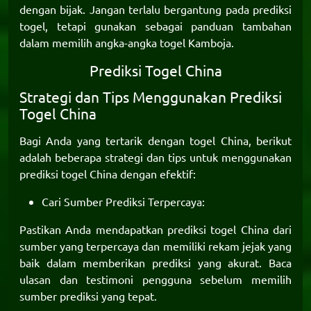
dengan bijak. Jangan terlalu bergantung pada prediksi
togel, tetapi gunakan sebagai panduan tambahan
dalam memilih angka-angka togel Kamboja.
Prediksi Togel China
Strategi dan Tips Menggunakan Prediksi
Togel China
Bagi Anda yang tertarik dengan togel China, berikut
adalah beberapa strategi dan tips untuk menggunakan
prediksi togel China
dengan efektif:
Cari Sumber Prediksi Terpercaya:
Pastikan Anda mendapatkan prediksi togel China dari
sumber yang terpercaya dan memiliki rekam jejak yang
baik dalam memberikan prediksi yang akurat. Baca
ulasan dan testimoni pengguna sebelum memilih
sumber prediksi yang tepat.