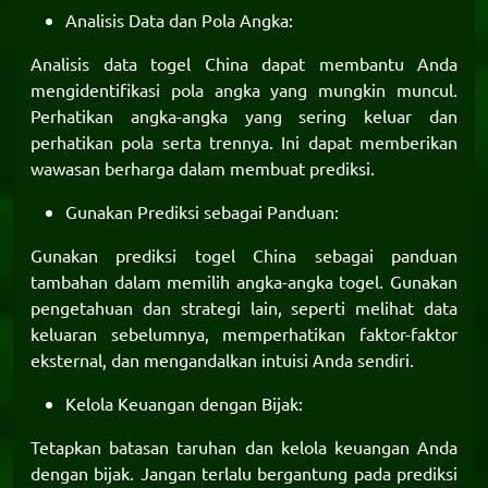
Analisis Data dan Pola Angka:
Analisis data togel China dapat membantu Anda
mengidentifikasi pola angka yang mungkin muncul.
Perhatikan angka-angka yang sering keluar dan
perhatikan pola serta trennya. Ini dapat memberikan
wawasan berharga dalam membuat prediksi.
Gunakan Prediksi sebagai Panduan:
Gunakan prediksi togel China sebagai panduan
tambahan dalam memilih angka-angka togel. Gunakan
pengetahuan dan strategi lain, seperti melihat data
keluaran sebelumnya, memperhatikan faktor-faktor
eksternal, dan mengandalkan intuisi Anda sendiri.
Kelola Keuangan dengan Bijak:
Tetapkan batasan taruhan dan kelola keuangan Anda
dengan bijak. Jangan terlalu bergantung pada prediksi