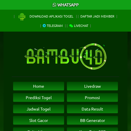
×
WHATSAPP
DOWNLOAD APLIKASI TOGEL
DAFTAR JADI MEMBER
TELEGRAM
LIVECHAT
Home
Livedraw
Prediksi Togel
Promosi
Jadwal Togel
Data Result
Slot Gacor
BB Generator