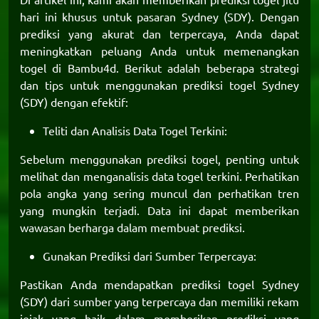
hari ini khusus untuk pasaran Sydney (SDY). Dengan
prediksi yang akurat dan terpercaya, Anda dapat
meningkatkan peluang Anda untuk memenangkan
togel di
Bambu4d
. Berikut adalah beberapa strategi
dan tips untuk menggunakan
prediksi togel Sydney
(SDY) dengan efektif:
Teliti dan Analisis Data Togel Terkini:
Sebelum menggunakan
prediksi togel
, penting untuk
melihat dan menganalisis data togel terkini. Perhatikan
pola angka yang sering muncul dan perhatikan tren
yang mungkin terjadi. Data ini dapat memberikan
wawasan berharga dalam membuat prediksi.
Gunakan Prediksi dari Sumber Terpercaya:
Pastikan Anda mendapatkan prediksi togel Sydney
(SDY) dari sumber yang terpercaya dan memiliki rekam
jejak yang baik dalam memberikan prediksi yang