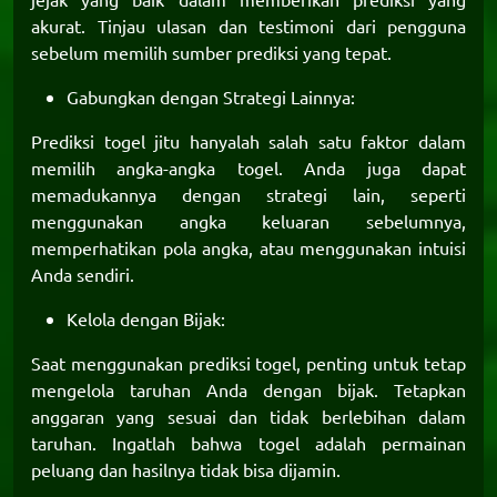
akurat. Tinjau ulasan dan testimoni dari pengguna
sebelum memilih sumber prediksi yang tepat.
Gabungkan dengan Strategi Lainnya:
Prediksi togel jitu
hanyalah salah satu faktor dalam
memilih angka-angka togel. Anda juga dapat
memadukannya dengan strategi lain, seperti
menggunakan angka keluaran sebelumnya,
memperhatikan pola angka, atau menggunakan intuisi
Anda sendiri.
Kelola dengan Bijak:
Saat menggunakan prediksi togel, penting untuk tetap
mengelola taruhan Anda dengan bijak. Tetapkan
anggaran yang sesuai dan tidak berlebihan dalam
taruhan. Ingatlah bahwa togel adalah permainan
peluang dan hasilnya tidak bisa dijamin.