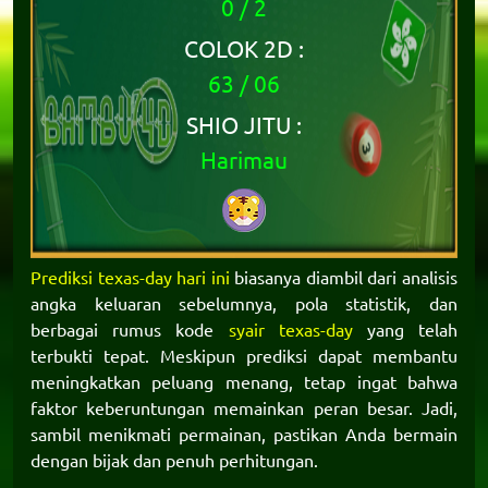
0 / 2
COLOK 2D :
63 / 06
SHIO JITU :
Harimau
Prediksi texas-day hari ini
biasanya diambil dari analisis
angka keluaran sebelumnya, pola statistik, dan
berbagai rumus kode
syair texas-day
yang telah
terbukti tepat. Meskipun prediksi dapat membantu
meningkatkan peluang menang, tetap ingat bahwa
faktor keberuntungan memainkan peran besar. Jadi,
sambil menikmati permainan, pastikan Anda bermain
dengan bijak dan penuh perhitungan.