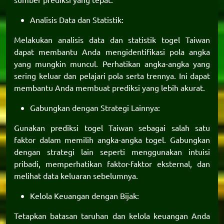
Analisis Data dan Statistik:
Melakukan analisis data dan statistik togel Taiwan
dapat membantu Anda mengidentifikasi pola angka
yang mungkin muncul. Perhatikan angka-angka yang
sering keluar dan pelajari pola serta trennya. Ini dapat
membantu Anda membuat prediksi yang lebih akurat.
Gabungkan dengan Strategi Lainnya:
Gunakan prediksi togel Taiwan sebagai salah satu
faktor dalam memilih angka-angka togel. Gabungkan
dengan strategi lain seperti menggunakan intuisi
pribadi, memperhatikan faktor-faktor eksternal, dan
melihat data keluaran sebelumnya.
Kelola Keuangan dengan Bijak:
Tetapkan batasan taruhan dan kelola keuangan Anda