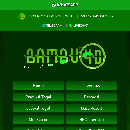
×
WHATSAPP
DOWNLOAD APLIKASI TOGEL
DAFTAR JADI MEMBER
TELEGRAM
LIVECHAT
Home
Livedraw
Prediksi Togel
Promosi
Jadwal Togel
Data Result
Slot Gacor
BB Generator