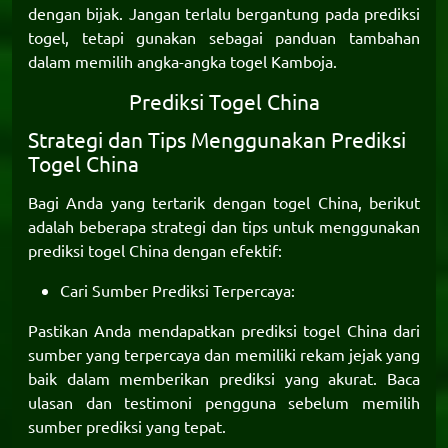
dengan bijak. Jangan terlalu bergantung pada prediksi
togel, tetapi gunakan sebagai panduan tambahan
dalam memilih angka-angka togel Kamboja.
Prediksi Togel China
Strategi dan Tips Menggunakan Prediksi
Togel China
Bagi Anda yang tertarik dengan togel China, berikut
adalah beberapa strategi dan tips untuk menggunakan
prediksi togel China
dengan efektif:
Cari Sumber Prediksi Terpercaya:
Pastikan Anda mendapatkan prediksi togel China dari
sumber yang terpercaya dan memiliki rekam jejak yang
baik dalam memberikan prediksi yang akurat. Baca
ulasan dan testimoni pengguna sebelum memilih
sumber prediksi yang tepat.