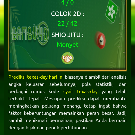
4 / 0
COLOK 2D :
22 / 42
SHIO JITU :
Monyet
Prediksi texas-day hari ini
biasanya diambil dari analisis
angka keluaran sebelumnya, pola statistik, dan
berbagai rumus kode
syair texas-day
yang telah
terbukti tepat. Meskipun prediksi dapat membantu
meningkatkan peluang menang, tetap ingat bahwa
faktor keberuntungan memainkan peran besar. Jadi,
sambil menikmati permainan, pastikan Anda bermain
dengan bijak dan penuh perhitungan.