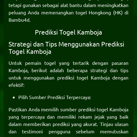
tetapi gunakan sebagai alat bantu dalam meningkatkan
peluang Anda memenangkan togel Hongkong (HK) di
Bambu4d
.
Prediksi Togel Kamboja
Strategi dan Tips Menggunakan Prediksi
Togel Kamboja
Untuk pemain togel yang tertarik dengan pasaran
Kamboja, berikut adalah beberapa strategi dan tips
untuk menggunakan
prediksi togel Kamboja
dengan
efektif:
Pilih Sumber Prediksi Terpercaya:
Pastikan Anda memilih sumber prediksi togel Kamboja
yang terpercaya dan memiliki rekam jejak yang baik
dalam memberikan prediksi yang akurat. Tinjau ulasan
dan testimoni pengguna sebelum memutuskan