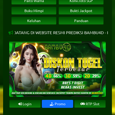
Paito Warna
Konv.Toto SGP
Buku Mimpi
Bukti Jackpot
Keluhan
Panduan
 DATANG DI WEBSITE RESMI PREDIKSI BAMBU4D - PREDIKSI 
Login
Promo
RTP Slot