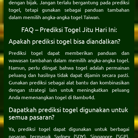
dengan bijak. Jangan terlalu bergantung pada prediksi
togel, tetapi gunakan sebagai panduan tambahan
dalam memilih angka-angka togel Taiwan.
FAQ – Prediksi Togel Jitu Hari Ini:
Apakah prediksi togel bisa diandalkan?
Prediksi togel dapat memberikan panduan dan
wawasan tambahan dalam memilih angka-angka togel.
Namun, perlu diingat bahwa togel adalah permainan
peluang dan hasilnya tidak dapat dijamin secara pasti.
Gunakan prediksi sebagai alat bantu dan kombinasikan
dengan strategi lain untuk meningkatkan peluang
Anda memenangkan togel di
Bambu4d
.
Dapatkah prediksi togel digunakan untuk
semua pasaran?
Ya, prediksi togel dapat digunakan untuk berbagai
pasaran, termasuk Sydney (SDY), Singapore (SGP),