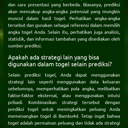
dan cara presentasi yang berbeda. Biasanya, prediksi
akan mencakup angka-angka potensial yang mungkin
muncul dalam hasil togel. Perhatikan angka-angka
tersebut dan gunakan sebagai referensi dalam memilih
angka togel Anda. Selain itu, perhatikan juga analisis,
statistik, dan informasi tambahan yang disediakan oleh
sumber prediksi.
Apakah ada strategi lain yang bisa
digunakan dalam togel selain prediksi?
Selain prediksi togel, Anda dapat menggunakan
strategi lain seperti menggunakan data keluaran
sebelumnya, memperhatikan pola angka, melibatkan
faktor-faktor eksternal, atau menggunakan intuisi
pribadi. Kombinasikan strategi tersebut dengan
prediksi togel untuk meningkatkan peluang Anda
memenangkan togel di
Bambu4d
. Tetap ingat bahwa
togel adalah permainan peluang dan tidak ada strategi