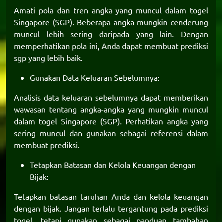
Amati pola dan tren angka yang muncul dalam togel
Singapore (SGP). Beberapa angka mungkin cenderung
muncul lebih sering daripada yang lain. Dengan
memperhatikan pola ini, Anda dapat membuat
prediksi
sgp
yang lebih baik.
Gunakan Data Keluaran Sebelumnya:
Analisis data keluaran sebelumnya dapat memberikan
wawasan tentang angka-angka yang mungkin muncul
dalam togel Singapore (SGP). Perhatikan angka yang
sering muncul dan gunakan sebagai referensi dalam
membuat prediksi.
Tetapkan Batasan dan Kelola Keuangan dengan
Bijak:
Tetapkan batasan taruhan Anda dan kelola keuangan
dengan bijak. Jangan terlalu tergantung pada prediksi
togel, tetapi gunakan sebagai panduan tambahan