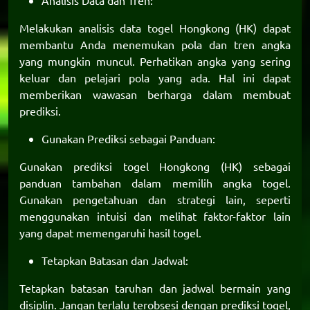
Analisis Data dan Tren:
Melakukan analisis data togel Hongkong (HK) dapat
membantu Anda menemukan pola dan tren angka
yang mungkin muncul. Perhatikan angka yang sering
keluar dan pelajari pola yang ada. Hal ini dapat
memberikan wawasan berharga dalam membuat
prediksi.
Gunakan Prediksi sebagai Panduan:
Gunakan prediksi togel Hongkong (HK) sebagai
panduan tambahan dalam memilih angka togel.
Gunakan pengetahuan dan strategi lain, seperti
menggunakan intuisi dan melihat faktor-faktor lain
yang dapat memengaruhi hasil togel.
Tetapkan Batasan dan Jadwal:
Tetapkan batasan taruhan dan jadwal bermain yang
disiplin. Jangan terlalu terobsesi dengan prediksi togel,