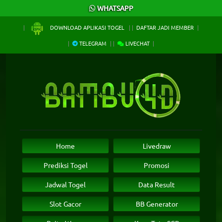
×
WHATSAPP
DOWNLOAD APLIKASI TOGEL
DAFTAR JADI MEMBER
TELEGRAM
LIVECHAT
Home
Livedraw
Prediksi Togel
Promosi
Jadwal Togel
Data Result
Slot Gacor
BB Generator