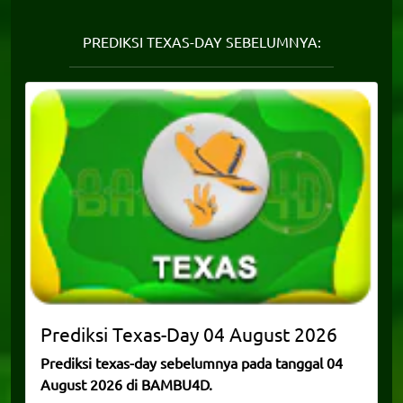
PREDIKSI TEXAS-DAY SEBELUMNYA:
Prediksi
Texas-Day
04 August 2026
Prediksi texas-day sebelumnya pada tanggal 04
August 2026 di BAMBU4D.