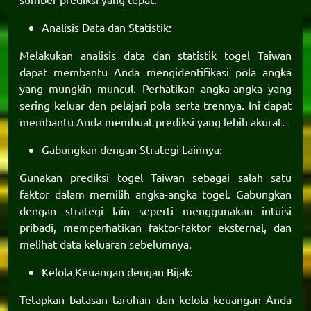
Analisis Data dan Statistik:
Melakukan analisis data dan statistik togel Taiwan
dapat membantu Anda mengidentifikasi pola angka
yang mungkin muncul. Perhatikan angka-angka yang
sering keluar dan pelajari pola serta trennya. Ini dapat
membantu Anda membuat prediksi yang lebih akurat.
Gabungkan dengan Strategi Lainnya:
Gunakan prediksi togel Taiwan sebagai salah satu
faktor dalam memilih angka-angka togel. Gabungkan
dengan strategi lain seperti menggunakan intuisi
pribadi, memperhatikan faktor-faktor eksternal, dan
melihat data keluaran sebelumnya.
Kelola Keuangan dengan Bijak:
Tetapkan batasan taruhan dan kelola keuangan Anda