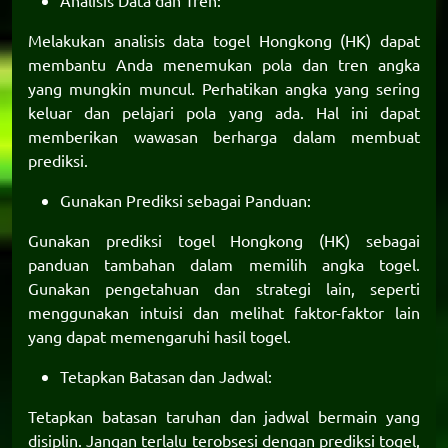
Analisis Data dan Tren:
Melakukan analisis data togel Hongkong (HK) dapat
membantu Anda menemukan pola dan tren angka
yang mungkin muncul. Perhatikan angka yang sering
keluar dan pelajari pola yang ada. Hal ini dapat
memberikan wawasan berharga dalam membuat
prediksi.
Gunakan Prediksi sebagai Panduan:
Gunakan prediksi togel Hongkong (HK) sebagai
panduan tambahan dalam memilih angka togel.
Gunakan pengetahuan dan strategi lain, seperti
menggunakan intuisi dan melihat faktor-faktor lain
yang dapat memengaruhi hasil togel.
Tetapkan Batasan dan Jadwal:
Tetapkan batasan taruhan dan jadwal bermain yang
disiplin. Jangan terlalu terobsesi dengan prediksi togel,