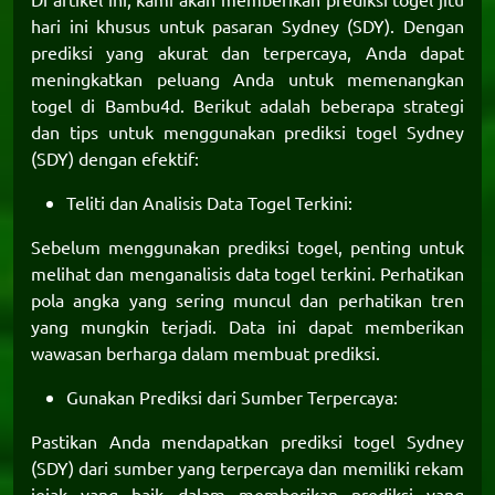
hari ini khusus untuk pasaran Sydney (SDY). Dengan
prediksi yang akurat dan terpercaya, Anda dapat
meningkatkan peluang Anda untuk memenangkan
togel di
Bambu4d
. Berikut adalah beberapa strategi
dan tips untuk menggunakan
prediksi togel Sydney
(SDY) dengan efektif:
Teliti dan Analisis Data Togel Terkini:
Sebelum menggunakan
prediksi togel
, penting untuk
melihat dan menganalisis data togel terkini. Perhatikan
pola angka yang sering muncul dan perhatikan tren
yang mungkin terjadi. Data ini dapat memberikan
wawasan berharga dalam membuat prediksi.
Gunakan Prediksi dari Sumber Terpercaya:
Pastikan Anda mendapatkan prediksi togel Sydney
(SDY) dari sumber yang terpercaya dan memiliki rekam
jejak yang baik dalam memberikan prediksi yang