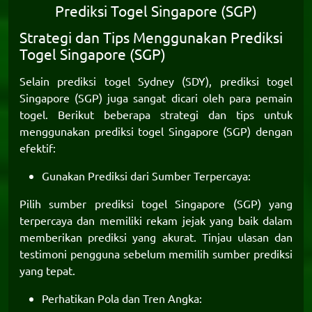
Prediksi Togel Singapore (SGP)
Strategi dan Tips Menggunakan Prediksi
Togel Singapore (SGP)
Selain prediksi togel Sydney (SDY), prediksi togel
Singapore (SGP) juga sangat dicari oleh para pemain
togel. Berikut beberapa strategi dan tips untuk
menggunakan prediksi togel Singapore (SGP) dengan
efektif:
Gunakan Prediksi dari Sumber Terpercaya:
Pilih sumber prediksi togel Singapore (SGP) yang
terpercaya dan memiliki rekam jejak yang baik dalam
memberikan prediksi yang akurat. Tinjau ulasan dan
testimoni pengguna sebelum memilih sumber prediksi
yang tepat.
Perhatikan Pola dan Tren Angka: