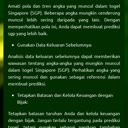
Amati pola dan tren angka yang muncul dalam togel
Singapore (SGP). Beberapa angka mungkin cenderung
muncul lebih sering daripada yang lain. Dengan
memperhatikan pola ini, Anda dapat membuat
prediksi
sgp
yang lebih baik.
Gunakan Data Keluaran Sebelumnya:
Analisis data keluaran sebelumnya dapat memberikan
wawasan tentang angka-angka yang mungkin muncul
dalam togel Singapore (SGP). Perhatikan angka yang
sering muncul dan gunakan sebagai referensi dalam
membuat prediksi.
Tetapkan Batasan dan Kelola Keuangan dengan
Bijak:
Tetapkan batasan taruhan Anda dan kelola keuangan
dengan bijak. Jangan terlalu tergantung pada prediksi
togel, tetapi gunakan sebagai panduan tambahan