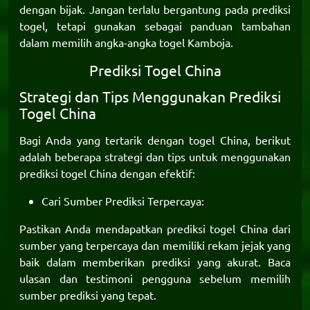
dengan bijak. Jangan terlalu bergantung pada prediksi
togel, tetapi gunakan sebagai panduan tambahan
dalam memilih angka-angka togel Kamboja.
Prediksi Togel China
Strategi dan Tips Menggunakan Prediksi
Togel China
Bagi Anda yang tertarik dengan togel China, berikut
adalah beberapa strategi dan tips untuk menggunakan
prediksi togel China
dengan efektif:
Cari Sumber Prediksi Terpercaya:
Pastikan Anda mendapatkan prediksi togel China dari
sumber yang terpercaya dan memiliki rekam jejak yang
baik dalam memberikan prediksi yang akurat. Baca
ulasan dan testimoni pengguna sebelum memilih
sumber prediksi yang tepat.