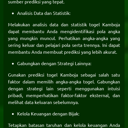
sumber prediksi yang tepat.
Analisis Data dan Statistik:
Melakukan analisis data dan statistik togel Kamboja
dapat membantu Anda mengidentifikasi pola angka
yang mungkin muncul. Perhatikan angka-angka yang
sering keluar dan pelajari pola serta trennya. Ini dapat
membantu Anda membuat prediksi yang lebih akurat.
Gabungkan dengan Strategi Lainnya:
Gunakan prediksi togel Kamboja sebagai salah satu
faktor dalam memilih angka-angka togel. Gabungkan
dengan strategi lain seperti menggunakan intuisi
pribadi, memperhatikan faktor-faktor eksternal, dan
melihat data keluaran sebelumnya.
Kelola Keuangan dengan Bijak:
Tetapkan batasan taruhan dan kelola keuangan Anda