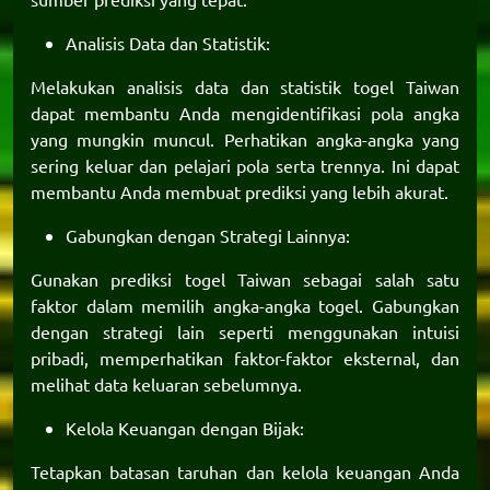
Analisis Data dan Statistik:
Melakukan analisis data dan statistik togel Taiwan
dapat membantu Anda mengidentifikasi pola angka
yang mungkin muncul. Perhatikan angka-angka yang
sering keluar dan pelajari pola serta trennya. Ini dapat
membantu Anda membuat prediksi yang lebih akurat.
Gabungkan dengan Strategi Lainnya:
Gunakan prediksi togel Taiwan sebagai salah satu
faktor dalam memilih angka-angka togel. Gabungkan
dengan strategi lain seperti menggunakan intuisi
pribadi, memperhatikan faktor-faktor eksternal, dan
melihat data keluaran sebelumnya.
Kelola Keuangan dengan Bijak:
Tetapkan batasan taruhan dan kelola keuangan Anda