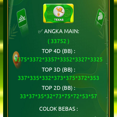
✅ ANGKA MAIN:
( 33752 )
TOP 4D (BB) :
3375*3372*3357*3352*3327*3325
TOP 3D (BB) :
337*335*332*373*375*372*353
TOP 2D (BB) :
33*37*35*32*73*75*72*53*57
COLOK BEBAS :