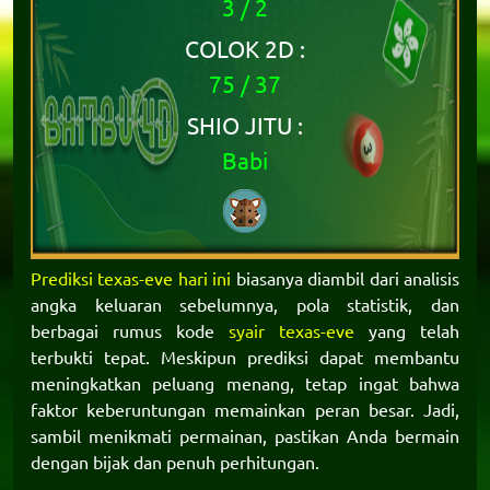
3 / 2
COLOK 2D :
75 / 37
SHIO JITU :
Babi
Prediksi texas-eve hari ini
biasanya diambil dari analisis
angka keluaran sebelumnya, pola statistik, dan
berbagai rumus kode
syair texas-eve
yang telah
terbukti tepat. Meskipun prediksi dapat membantu
meningkatkan peluang menang, tetap ingat bahwa
faktor keberuntungan memainkan peran besar. Jadi,
sambil menikmati permainan, pastikan Anda bermain
dengan bijak dan penuh perhitungan.