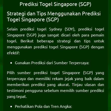
Prediksi Togel Singapore (SGP)
Strategi dan Tips Menggunakan Prediksi
Togel Singapore (SGP)
Selain prediksi togel Sydney (SDY), prediksi togel
Singapore (SGP) juga sangat dicari oleh para pemain
togel. Berikut beberapa strategi dan tips untuk
menggunakan prediksi togel Singapore (SGP) dengan
efektif:
Gunakan Prediksi dari Sumber Terpercaya:
Pilih sumber prediksi togel Singapore (SGP) yang
terpercaya dan memiliki rekam jejak yang baik dalam
memberikan prediksi yang akurat. Tinjau ulasan dan
testimoni pengguna sebelum memilih sumber prediksi
yang tepat.
Perhatikan Pola dan Tren Angka: