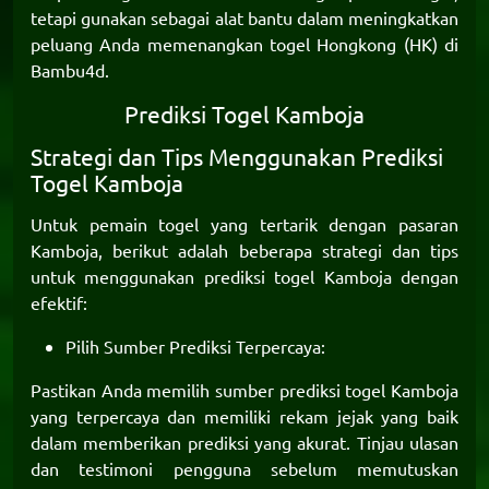
tetapi gunakan sebagai alat bantu dalam meningkatkan
peluang Anda memenangkan togel Hongkong (HK) di
Bambu4d
.
Prediksi Togel Kamboja
Strategi dan Tips Menggunakan Prediksi
Togel Kamboja
Untuk pemain togel yang tertarik dengan pasaran
Kamboja, berikut adalah beberapa strategi dan tips
untuk menggunakan
prediksi togel Kamboja
dengan
efektif:
Pilih Sumber Prediksi Terpercaya:
Pastikan Anda memilih sumber prediksi togel Kamboja
yang terpercaya dan memiliki rekam jejak yang baik
dalam memberikan prediksi yang akurat. Tinjau ulasan
dan testimoni pengguna sebelum memutuskan