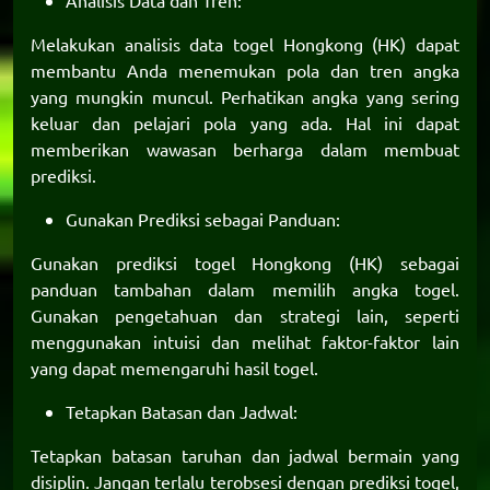
Analisis Data dan Tren:
Melakukan analisis data togel Hongkong (HK) dapat
membantu Anda menemukan pola dan tren angka
yang mungkin muncul. Perhatikan angka yang sering
keluar dan pelajari pola yang ada. Hal ini dapat
memberikan wawasan berharga dalam membuat
prediksi.
Gunakan Prediksi sebagai Panduan:
Gunakan prediksi togel Hongkong (HK) sebagai
panduan tambahan dalam memilih angka togel.
Gunakan pengetahuan dan strategi lain, seperti
menggunakan intuisi dan melihat faktor-faktor lain
yang dapat memengaruhi hasil togel.
Tetapkan Batasan dan Jadwal:
Tetapkan batasan taruhan dan jadwal bermain yang
disiplin. Jangan terlalu terobsesi dengan prediksi togel,