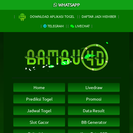
×
WHATSAPP
DOWNLOAD APLIKASI TOGEL
DAFTAR JADI MEMBER
TELEGRAM
LIVECHAT
Home
Livedraw
Prediksi Togel
Promosi
Jadwal Togel
Data Result
Slot Gacor
BB Generator