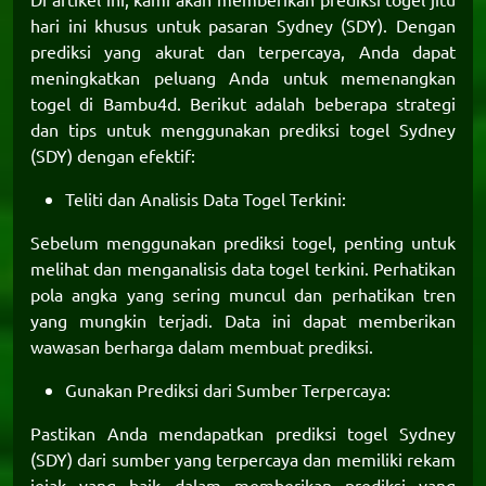
hari ini khusus untuk pasaran Sydney (SDY). Dengan
prediksi yang akurat dan terpercaya, Anda dapat
meningkatkan peluang Anda untuk memenangkan
togel di
Bambu4d
. Berikut adalah beberapa strategi
dan tips untuk menggunakan
prediksi togel Sydney
(SDY) dengan efektif:
Teliti dan Analisis Data Togel Terkini:
Sebelum menggunakan
prediksi togel
, penting untuk
melihat dan menganalisis data togel terkini. Perhatikan
pola angka yang sering muncul dan perhatikan tren
yang mungkin terjadi. Data ini dapat memberikan
wawasan berharga dalam membuat prediksi.
Gunakan Prediksi dari Sumber Terpercaya:
Pastikan Anda mendapatkan prediksi togel Sydney
(SDY) dari sumber yang terpercaya dan memiliki rekam
jejak yang baik dalam memberikan prediksi yang