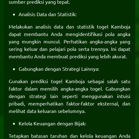
sumber prediksi yang tepat.
Analisis Data dan Statistik:
Melakukan analisis data dan statistik togel Kamboja
dapat membantu Anda mengidentifikasi pola angka
yang mungkin muncul. Perhatikan angka-angka yang
sering keluar dan pelajari pola serta trennya. Ini dapat
membantu Anda membuat prediksi yang lebih akurat.
Gabungkan dengan Strategi Lainnya:
Gunakan prediksi togel Kamboja sebagai salah satu
faktor dalam memilih angka-angka togel. Gabungkan
dengan strategi lain seperti menggunakan intuisi
pribadi, memperhatikan faktor-faktor eksternal, dan
melihat data keluaran sebelumnya.
Kelola Keuangan dengan Bijak:
Tetapkan batasan taruhan dan kelola keuangan Anda