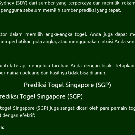
Sydney (SDY) dari sumber yang terpercaya dan memiliki rekam
ri pengguna sebelum memilih sumber prediksi yang tepat.
ktor dalam memilih angka-angka togel. Anda juga dapat me
mperhatikan pola angka, atau menggunakan intuisi Anda send
untuk tetap mengelola taruhan Anda dengan bijak. Tetapkan
ermainan peluang dan hasilnya tidak bisa dijamin.
Prediksi Togel Singapore (SGP)
ediksi Togel Singapore (SGP)
 togel Singapore (SGP) juga sangat dicari oleh para pemain to
 dengan efektif:
a: