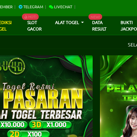
MEMBER
TELEGRAM
LIVECHAT
HOT!
NEW!
EDIKSI
SLOT
ALAT TOGEL
DATA
BUKTI
GEL
GACOR
RESULT
JACKPO
SELAMAT DA