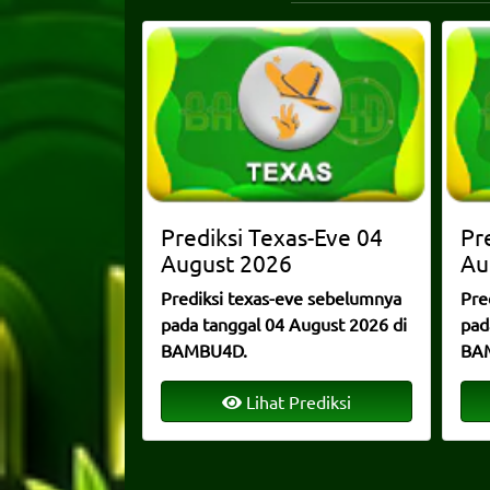
s-Eve
05
Prediksi
Texas-Eve
04
Pr
August 2026
Au
ve sebelumnya
Prediksi texas-eve sebelumnya
Pre
August 2026 di
pada tanggal 04 August 2026 di
pad
BAMBU4D.
BA
rediksi
Lihat Prediksi