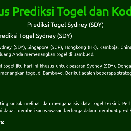
 Prediksi Togel dan Kode 
Prediksi Togel Sydney (SDY)
ediksi Togel Sydney (SDY)
dney (SDY), Singapore (SGP), Hongkong (HK), Kamboja, Chin
peluang Anda memenangkan togel di
Bambu4d
.
si togel jitu hari ini khusus untuk pasaran Sydney (SDY). Deng
emenangkan togel di
Bambu4d
. Berikut adalah beberapa strat
ting untuk melihat dan menganalisis data togel terkini. Pe
 ini dapat memberikan wawasan berharga dalam membuat predik
a: