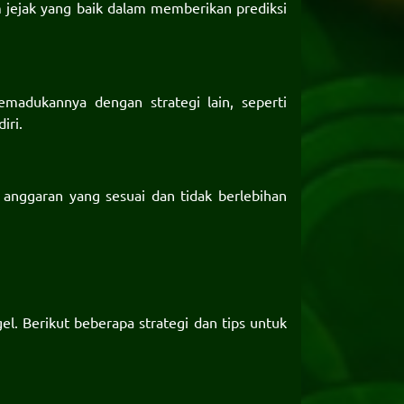
 jejak yang baik dalam memberikan prediksi
madukannya dengan strategi lain, seperti
iri.
 anggaran yang sesuai dan tidak berlebihan
gel. Berikut beberapa strategi dan tips untuk