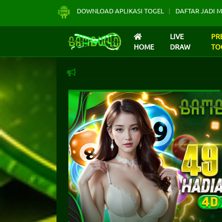
DOWNLOAD APLIKASI TOGEL
DAFTAR JADI 
LIVE
PR
HOME
DRAW
TO