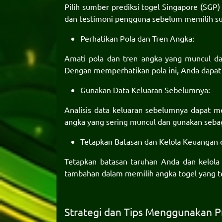
Pilih sumber prediksi togel Singapore (SGP)
dan testimoni pengguna sebelum memilih su
Perhatikan Pola dan Tren Angka:
Amati pola dan tren angka yang muncul da
Dengan memperhatikan pola ini, Anda dap
Gunakan Data Keluaran Sebelumnya:
Analisis data keluaran sebelumnya dapat 
angka yang sering muncul dan gunakan sebag
Tetapkan Batasan dan Kelola Keuangan 
Tetapkan batasan taruhan Anda dan kelola 
tambahan dalam memilih angka togel yang t
Strategi dan Tips Menggunakan P