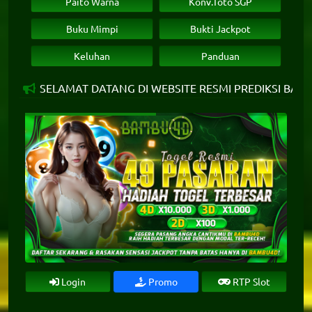
Paito Warna
Konv.Toto SGP
Buku Mimpi
Bukti Jackpot
Keluhan
Panduan
SELAMAT DATANG DI WEBSITE RESMI PREDIKSI BAMBU4D - 
Login
Promo
RTP Slot