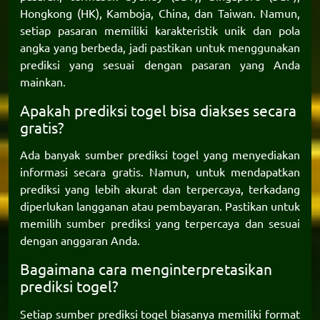
Hongkong (HK), Kamboja, China, dan Taiwan. Namun,
setiap pasaran memiliki karakteristik unik dan pola
angka yang berbeda, jadi pastikan untuk menggunakan
prediksi yang sesuai dengan pasaran yang Anda
mainkan.
Apakah prediksi togel bisa diakses secara
gratis?
Ada banyak sumber prediksi togel yang menyediakan
informasi secara gratis. Namun, untuk mendapatkan
prediksi yang lebih akurat dan terpercaya, terkadang
diperlukan langganan atau pembayaran. Pastikan untuk
memilih sumber prediksi yang terpercaya dan sesuai
dengan anggaran Anda.
Bagaimana cara menginterpretasikan
prediksi togel?
Setiap sumber prediksi togel biasanya memiliki format