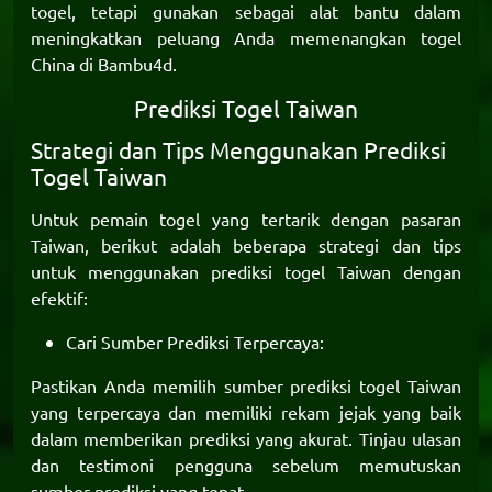
togel, tetapi gunakan sebagai alat bantu dalam
meningkatkan peluang Anda memenangkan togel
China di
Bambu4d
.
Prediksi Togel Taiwan
Strategi dan Tips Menggunakan Prediksi
Togel Taiwan
Untuk pemain togel yang tertarik dengan pasaran
Taiwan, berikut adalah beberapa strategi dan tips
untuk menggunakan
prediksi togel Taiwan
dengan
efektif:
Cari Sumber Prediksi Terpercaya:
Pastikan Anda memilih sumber prediksi togel Taiwan
yang terpercaya dan memiliki rekam jejak yang baik
dalam memberikan prediksi yang akurat. Tinjau ulasan
dan testimoni pengguna sebelum memutuskan
sumber prediksi yang tepat.