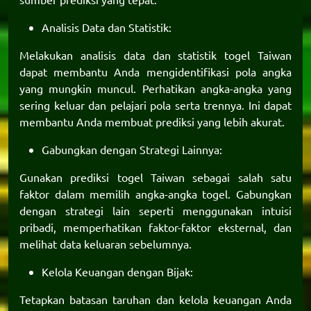
Analisis Data dan Statistik:
Melakukan analisis data dan statistik togel Taiwan
dapat membantu Anda mengidentifikasi pola angka
yang mungkin muncul. Perhatikan angka-angka yang
sering keluar dan pelajari pola serta trennya. Ini dapat
membantu Anda membuat prediksi yang lebih akurat.
Gabungkan dengan Strategi Lainnya:
Gunakan prediksi togel Taiwan sebagai salah satu
faktor dalam memilih angka-angka togel. Gabungkan
dengan strategi lain seperti menggunakan intuisi
pribadi, memperhatikan faktor-faktor eksternal, dan
melihat data keluaran sebelumnya.
Kelola Keuangan dengan Bijak:
Tetapkan batasan taruhan dan kelola keuangan Anda