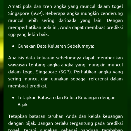
Amati pola dan tren angka yang muncul dalam togel
Singapore (SGP). Beberapa angka mungkin cenderung
muncul lebih sering daripada yang lain. Dengan
memperhatikan pola ini, Anda dapat membuat
prediksi
sgp
yang lebih baik.
Gunakan Data Keluaran Sebelumnya:
Analisis data keluaran sebelumnya dapat memberikan
wawasan tentang angka-angka yang mungkin muncul
dalam togel Singapore (SGP). Perhatikan angka yang
sering muncul dan gunakan sebagai referensi dalam
membuat prediksi.
Tetapkan Batasan dan Kelola Keuangan dengan
Bijak:
Tetapkan batasan taruhan Anda dan kelola keuangan
dengan bijak. Jangan terlalu tergantung pada prediksi
togel, tetapi gunakan sebagai panduan tambahan