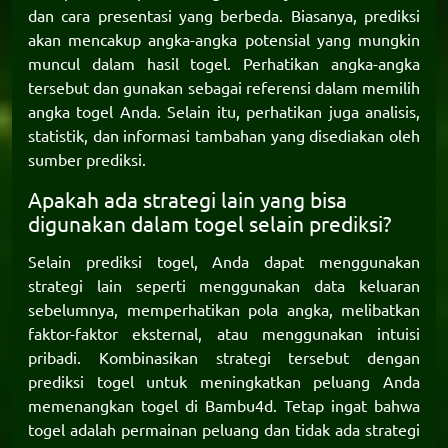
dan cara presentasi yang berbeda. Biasanya, prediksi
akan mencakup angka-angka potensial yang mungkin
muncul dalam hasil togel. Perhatikan angka-angka
tersebut dan gunakan sebagai referensi dalam memilih
angka togel Anda. Selain itu, perhatikan juga analisis,
statistik, dan informasi tambahan yang disediakan oleh
sumber prediksi.
Apakah ada strategi lain yang bisa
digunakan dalam togel selain prediksi?
Selain prediksi togel, Anda dapat menggunakan
strategi lain seperti menggunakan data keluaran
sebelumnya, memperhatikan pola angka, melibatkan
faktor-faktor eksternal, atau menggunakan intuisi
pribadi. Kombinasikan strategi tersebut dengan
prediksi togel untuk meningkatkan peluang Anda
memenangkan togel di
Bambu4d
. Tetap ingat bahwa
togel adalah permainan peluang dan tidak ada strategi