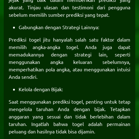
akurat. Tinjau ulasan dan testimoni dari pengguna
sebelum memilih sumber prediksi yang tepat.
Gabungkan dengan Strategi Lainnya:
Prediksi togel jitu
hanyalah salah satu faktor dalam
memilih angka-angka togel. Anda juga dapat
memadukannya dengan strategi lain, seperti
menggunakan angka keluaran sebelumnya,
memperhatikan pola angka, atau menggunakan intuisi
Anda sendiri.
Kelola dengan Bijak:
Saat menggunakan prediksi togel, penting untuk tetap
mengelola taruhan Anda dengan bijak. Tetapkan
anggaran yang sesuai dan tidak berlebihan dalam
taruhan. Ingatlah bahwa togel adalah permainan
peluang dan hasilnya tidak bisa dijamin.