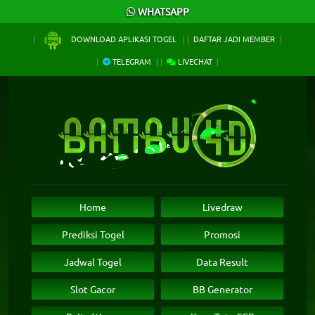
×
WHATSAPP
DOWNLOAD APLIKASI TOGEL
DAFTAR JADI MEMBER
TELEGRAM
LIVECHAT
Home
Livedraw
Prediksi Togel
Promosi
Jadwal Togel
Data Result
Slot Gacor
BB Generator