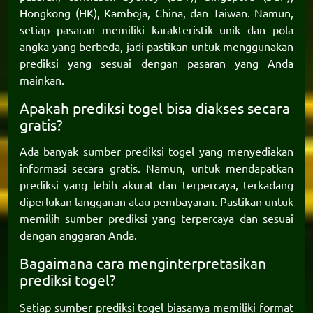
Hongkong (HK), Kamboja, China, dan Taiwan. Namun,
setiap pasaran memiliki karakteristik unik dan pola
angka yang berbeda, jadi pastikan untuk menggunakan
prediksi yang sesuai dengan pasaran yang Anda
mainkan.
Apakah prediksi togel bisa diakses secara
gratis?
Ada banyak sumber prediksi togel yang menyediakan
informasi secara gratis. Namun, untuk mendapatkan
prediksi yang lebih akurat dan terpercaya, terkadang
diperlukan langganan atau pembayaran. Pastikan untuk
memilih sumber prediksi yang terpercaya dan sesuai
dengan anggaran Anda.
Bagaimana cara menginterpretasikan
prediksi togel?
Setiap sumber prediksi togel biasanya memiliki format