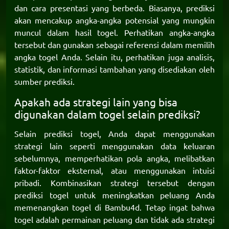
dan cara presentasi yang berbeda. Biasanya, prediksi
akan mencakup angka-angka potensial yang mungkin
muncul dalam hasil togel. Perhatikan angka-angka
tersebut dan gunakan sebagai referensi dalam memilih
angka togel Anda. Selain itu, perhatikan juga analisis,
statistik, dan informasi tambahan yang disediakan oleh
sumber prediksi.
Apakah ada strategi lain yang bisa
digunakan dalam togel selain prediksi?
Selain prediksi togel, Anda dapat menggunakan
strategi lain seperti menggunakan data keluaran
sebelumnya, memperhatikan pola angka, melibatkan
faktor-faktor eksternal, atau menggunakan intuisi
pribadi. Kombinasikan strategi tersebut dengan
prediksi togel untuk meningkatkan peluang Anda
memenangkan togel di
Bambu4d
. Tetap ingat bahwa
togel adalah permainan peluang dan tidak ada strategi