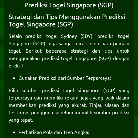
Prediksi Togel Singapore (SGP)
Strategi dan Tips Menggunakan Prediksi
Togel Singapore (SGP)
Selain prediksi togel Sydney (SDY), prediksi togel
Singapore (SGP) juga sangat dicari oleh para pemain
togel. Berikut beberapa strategi dan tips untuk
menggunakan prediksi togel Singapore (SGP) dengan
efektif:
Gunakan Prediksi dari Sumber Terpercaya:
Pilih sumber prediksi togel Singapore (SGP) yang
terpercaya dan memiliki rekam jejak yang baik dalam
memberikan prediksi yang akurat. Tinjau ulasan dan
testimoni pengguna sebelum memilih sumber prediksi
yang tepat.
Perhatikan Pola dan Tren Angka: