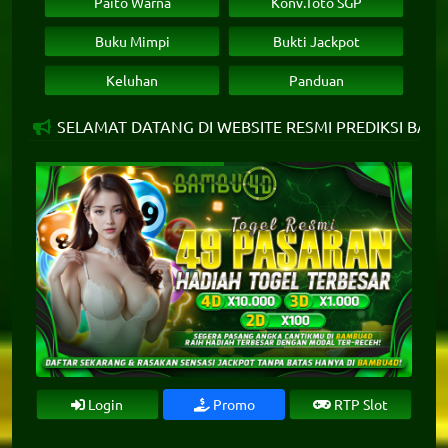
Paito Warna
Konv.Toto SGP
Buku Mimpi
Bukti Jackpot
Keluhan
Panduan
SELAMAT DATANG DI WEBSITE RESMI PREDIKSI BAMBU4D - 
Login
Promo
RTP Slot