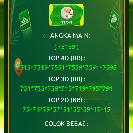
✅ ANGKA MAIN:
( 75159 )
TOP 4D (BB) :
7515*7519*7551*7559*7591*7595
TOP 3D (BB) :
751*755*759*715*719*795*791
TOP 2D (BB) :
75*71*79*57*51*55*59*17*15
COLOK BEBAS :