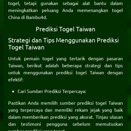
togel, tetapi gunakan sebagai alat bantu dalam
meningkatkan peluang Anda memenangkan togel
China di
Bambu4d
.
Prediksi Togel Taiwan
Strategi dan Tips Menggunakan Prediksi
Togel Taiwan
Untuk pemain togel yang tertarik dengan pasaran
Taiwan, berikut adalah beberapa strategi dan tips
untuk menggunakan
prediksi togel Taiwan
dengan
efektif:
Cari Sumber Prediksi Terpercaya:
Pastikan Anda memilih sumber prediksi togel Taiwan
yang terpercaya dan memiliki rekam jejak yang baik
dalam memberikan prediksi yang akurat. Tinjau ulasan
dan testimoni pengguna sebelum memutuskan
sumber prediksi yang tepat.