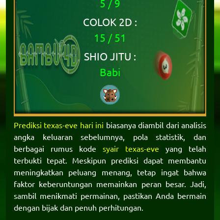
5 / 9
COLOK 2D :
15 / 51
SHIO JITU :
Babi
Prediksi texas-eve hari ini
biasanya diambil dari analisis
angka keluaran sebelumnya, pola statistik, dan
berbagai rumus kode
syair texas-eve
yang telah
terbukti tepat. Meskipun prediksi dapat membantu
meningkatkan peluang menang, tetap ingat bahwa
faktor keberuntungan memainkan peran besar. Jadi,
sambil menikmati permainan, pastikan Anda bermain
dengan bijak dan penuh perhitungan.