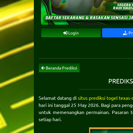
Login
Pr
Beranda Prediksi
PREDIKS
Selamat datang di
situs prediksi togel texas-
hari ini tanggal 25 May 2026. Bagi para peng
untuk memenangkan permainan. Pasaran tog
setiap hari.