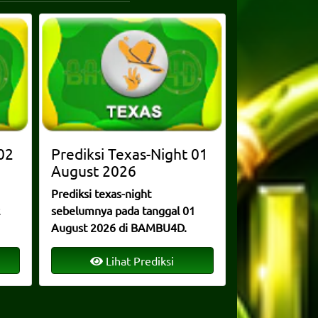
02
Prediksi
Texas-Night
01
Prediksi
Te
August 2026
July 2026
Prediksi texas-night
Prediksi texas
2
sebelumnya pada tanggal 01
sebelumnya pa
August 2026 di BAMBU4D.
July 2026 di
Lihat Prediksi
Liha