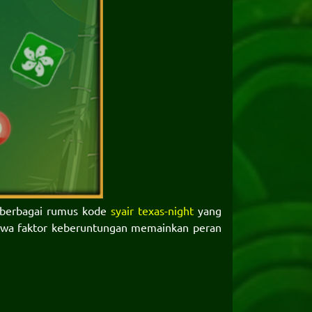
an berbagai rumus kode
syair texas-night
yang
ahwa faktor keberuntungan memainkan peran