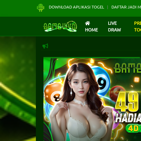
DOWNLOAD APLIKASI TOGEL
DAFTAR JADI 
LIVE
PR
HOME
DRAW
TO