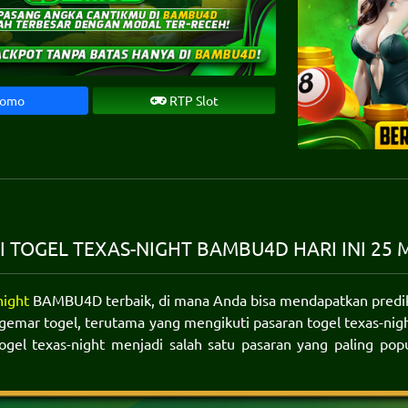
omo
RTP Slot
I TOGEL TEXAS-NIGHT BAMBU4D HARI INI 25 
night
BAMBU4D terbaik, di mana Anda bisa mendapatkan prediksi
gemar togel, terutama yang mengikuti pasaran togel texas-nigh
el texas-night menjadi salah satu pasaran yang paling popu