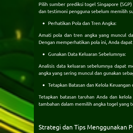
Pilih sumber prediksi togel Singapore (SGP)
dan testimoni pengguna sebelum memilih su
Perhatikan Pola dan Tren Angka:
Amati pola dan tren angka yang muncul da
Dengan memperhatikan pola ini, Anda dap
Gunakan Data Keluaran Sebelumnya:
Analisis data keluaran sebelumnya dapat 
angka yang sering muncul dan gunakan sebag
Tetapkan Batasan dan Kelola Keuangan 
Tetapkan batasan taruhan Anda dan kelola 
tambahan dalam memilih angka togel yang t
Strategi dan Tips Menggunakan P