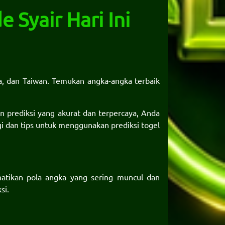
Syair Hari Ini
a, dan Taiwan. Temukan angka-angka terbaik
an prediksi yang akurat dan terpercaya, Anda
egi dan tips untuk menggunakan
prediksi togel
rhatikan pola angka yang sering muncul dan
si.