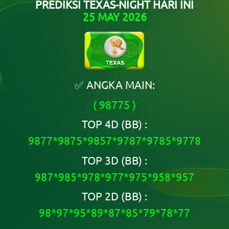
PREDIKSI TEXAS-NIGHT HARI INI
25 MAY 2026
✅ ANGKA MAIN:
( 98775 )
TOP 4D (BB) :
9877*9875*9857*9787*9785*9778
TOP 3D (BB) :
987*985*978*977*975*958*957
TOP 2D (BB) :
98*97*95*89*87*85*79*78*77