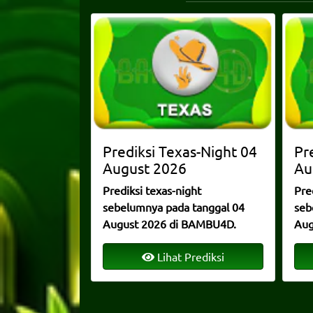
s-Night
05
Prediksi
Texas-Night
04
Pr
August 2026
Au
ght
Prediksi texas-night
Pre
tanggal 05
sebelumnya pada tanggal 04
seb
BAMBU4D.
August 2026 di BAMBU4D.
Aug
rediksi
Lihat Prediksi