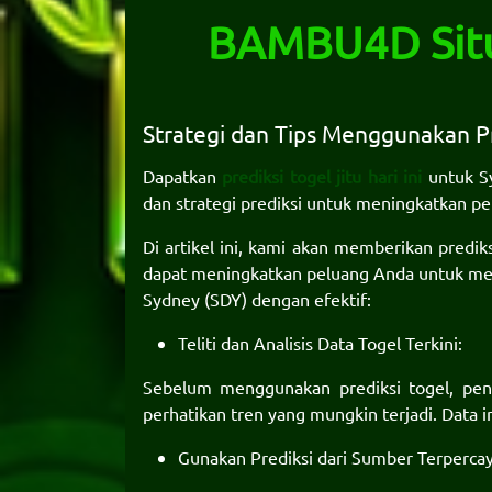
BAMBU4D Situs
Strategi dan Tips Menggunakan Pr
Dapatkan
prediksi togel jitu hari ini
untuk Sy
dan strategi prediksi untuk meningkatkan 
Di artikel ini, kami akan memberikan predik
dapat meningkatkan peluang Anda untuk m
Sydney
(SDY) dengan efektif:
Teliti dan Analisis Data Togel Terkini:
Sebelum menggunakan
prediksi togel
, pen
perhatikan tren yang mungkin terjadi. Data
Gunakan Prediksi dari Sumber Terpercay