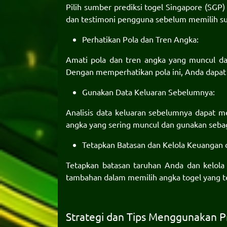
Pilih sumber prediksi togel Singapore (SGP)
dan testimoni pengguna sebelum memilih su
Perhatikan Pola dan Tren Angka:
Amati pola dan tren angka yang muncul da
Dengan memperhatikan pola ini, Anda dap
Gunakan Data Keluaran Sebelumnya:
Analisis data keluaran sebelumnya dapat 
angka yang sering muncul dan gunakan sebag
Tetapkan Batasan dan Kelola Keuangan 
Tetapkan batasan taruhan Anda dan kelola 
tambahan dalam memilih angka togel yang t
Strategi dan Tips Menggunakan P