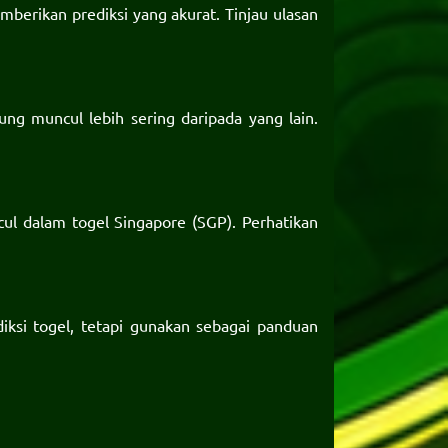
mberikan prediksi yang akurat. Tinjau ulasan
g muncul lebih sering daripada yang lain.
l dalam togel Singapore (SGP). Perhatikan
iksi togel, tetapi gunakan sebagai panduan