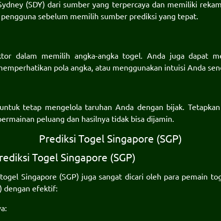
Sydney (SDY) dari sumber yang terpercaya dan memiliki rekam
ri pengguna sebelum memilih sumber prediksi yang tepat.
ktor dalam memilih angka-angka togel. Anda juga dapat me
mperhatikan pola angka, atau menggunakan intuisi Anda send
untuk tetap mengelola taruhan Anda dengan bijak. Tetapkan
ermainan peluang dan hasilnya tidak bisa dijamin.
Prediksi Togel Singapore (SGP)
ediksi Togel Singapore (SGP)
 togel Singapore (SGP) juga sangat dicari oleh para pemain to
 dengan efektif:
a: