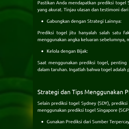
Pastikan Anda mendapatkan prediksi togel 
yang akurat. Tinjau ulasan dan testimoni da
Gabungkan dengan Strategi Lainnya:
Prediksi togel jitu
hanyalah salah satu fa
menggunakan angka keluaran sebelumnya, me
Kelola dengan Bijak:
Saat menggunakan prediksi togel, penting 
dalam taruhan. Ingatlah bahwa togel adalah p
Strategi dan Tips Menggunakan Pr
Selain prediksi togel Sydney (SDY), prediksi
menggunakan prediksi togel Singapore (SGP)
Gunakan Prediksi dari Sumber Terpercay