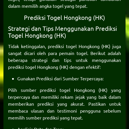
dalam memilih angka togel yang tepat.
Prediksi Togel Hongkong (HK)
Strategi dan Tips Menggunakan Prediksi
Togel Hongkong (HK)
Tidak ketinggalan,
prediksi togel Hongkong
(HK) juga
sangat dicari oleh para pemain togel. Berikut adalah
beberapa strategi dan tips untuk menggunakan
prediksi togel Hongkong (HK) dengan efektif:
Gunakan Prediksi dari Sumber Terpercaya:
Pilih sumber prediksi togel Hongkong (HK) yang
terpercaya dan memiliki rekam jejak yang baik dalam
memberikan prediksi yang akurat. Pastikan untuk
membaca ulasan dan testimoni pengguna sebelum
memilih sumber prediksi yang tepat.