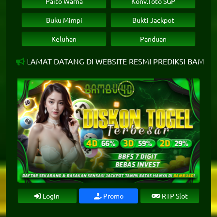
Paito Warna
Konv.Toto SGP
Buku Mimpi
Bukti Jackpot
Keluhan
Panduan
SELAMAT DATANG DI WEBSITE RESMI PREDIKSI BAMBU4D - PR
Login
Promo
RTP Slot