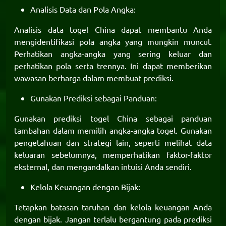
Analisis Data dan Pola Angka:
Analisis data togel China dapat membantu Anda
mengidentifikasi pola angka yang mungkin muncul.
Perhatikan angka-angka yang sering keluar dan
perhatikan pola serta trennya. Ini dapat memberikan
wawasan berharga dalam membuat prediksi.
Gunakan Prediksi sebagai Panduan:
Gunakan prediksi togel China sebagai panduan
tambahan dalam memilih angka-angka togel. Gunakan
pengetahuan dan strategi lain, seperti melihat data
keluaran sebelumnya, memperhatikan faktor-faktor
eksternal, dan mengandalkan intuisi Anda sendiri.
Kelola Keuangan dengan Bijak:
Tetapkan batasan taruhan dan kelola keuangan Anda
dengan bijak. Jangan terlalu bergantung pada prediksi