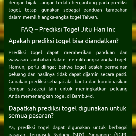
dengan bijak. Jangan terlalu bergantung pada prediksi
togel, tetapi gunakan sebagai panduan tambahan
dalam memilih angka-angka togel Taiwan.
FAQ – Prediksi Togel Jitu Hari Ini:
Apakah prediksi togel bisa diandalkan?
Prediksi togel dapat memberikan panduan dan
wawasan tambahan dalam memilih angka-angka togel.
Namun, perlu diingat bahwa togel adalah permainan
peluang dan hasilnya tidak dapat dijamin secara pasti.
Gunakan prediksi sebagai alat bantu dan kombinasikan
dengan strategi lain untuk meningkatkan peluang
Anda memenangkan togel di
Bambu4d
.
Dapatkah prediksi togel digunakan untuk
semua pasaran?
Ya, prediksi togel dapat digunakan untuk berbagai
pasaran, termasuk Sydney (SDY), Singapore (SGP),