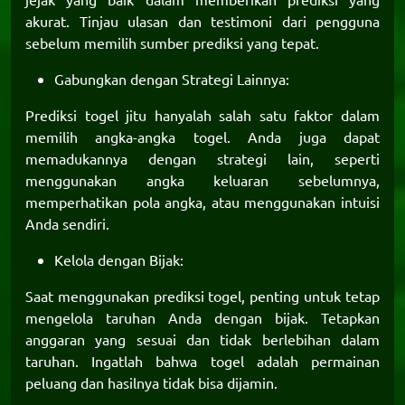
akurat. Tinjau ulasan dan testimoni dari pengguna
sebelum memilih sumber prediksi yang tepat.
Gabungkan dengan Strategi Lainnya:
Prediksi togel jitu
hanyalah salah satu faktor dalam
memilih angka-angka togel. Anda juga dapat
memadukannya dengan strategi lain, seperti
menggunakan angka keluaran sebelumnya,
memperhatikan pola angka, atau menggunakan intuisi
Anda sendiri.
Kelola dengan Bijak:
Saat menggunakan prediksi togel, penting untuk tetap
mengelola taruhan Anda dengan bijak. Tetapkan
anggaran yang sesuai dan tidak berlebihan dalam
taruhan. Ingatlah bahwa togel adalah permainan
peluang dan hasilnya tidak bisa dijamin.