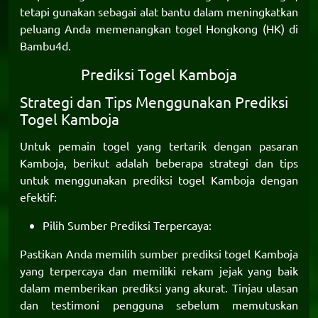
tetapi gunakan sebagai alat bantu dalam meningkatkan
peluang Anda memenangkan togel Hongkong (HK) di
Bambu4d
.
Prediksi Togel Kamboja
Strategi dan Tips Menggunakan Prediksi
Togel Kamboja
Untuk pemain togel yang tertarik dengan pasaran
Kamboja, berikut adalah beberapa strategi dan tips
untuk menggunakan
prediksi togel Kamboja
dengan
efektif:
Pilih Sumber Prediksi Terpercaya:
Pastikan Anda memilih sumber prediksi togel Kamboja
yang terpercaya dan memiliki rekam jejak yang baik
dalam memberikan prediksi yang akurat. Tinjau ulasan
dan testimoni pengguna sebelum memutuskan