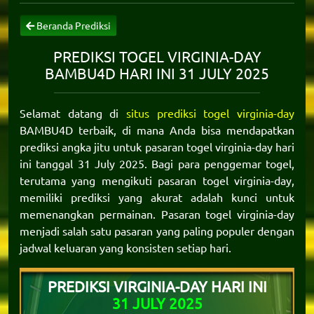
Beranda Prediksi
PREDIKSI TOGEL VIRGINIA-DAY
BAMBU4D HARI INI 31 JULY 2025
Selamat datang di
situs prediksi togel virginia-day
BAMBU4D terbaik, di mana Anda bisa mendapatkan
prediksi angka jitu untuk pasaran togel virginia-day hari
ini tanggal 31 July 2025. Bagi para penggemar togel,
terutama yang mengikuti pasaran togel virginia-day,
memiliki prediksi yang akurat adalah kunci untuk
memenangkan permainan. Pasaran togel virginia-day
menjadi salah satu pasaran yang paling populer dengan
jadwal keluaran yang konsisten setiap hari.
PREDIKSI VIRGINIA-DAY HARI INI
31 JULY 2025