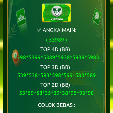
✅ ANGKA MAIN:
( 53989 )
TOP 4D (BB) :
5398*5399*5389*5938*5939*5983
TOP 3D (BB) :
539*538*593*598*599*583*589
TOP 2D (BB) :
53*59*58*35*39*38*95*93*98
COLOK BEBAS :