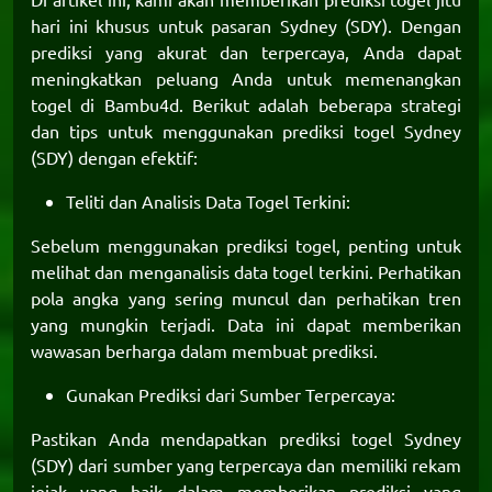
hari ini khusus untuk pasaran Sydney (SDY). Dengan
prediksi yang akurat dan terpercaya, Anda dapat
meningkatkan peluang Anda untuk memenangkan
togel di
Bambu4d
. Berikut adalah beberapa strategi
dan tips untuk menggunakan
prediksi togel Sydney
(SDY) dengan efektif:
Teliti dan Analisis Data Togel Terkini:
Sebelum menggunakan
prediksi togel
, penting untuk
melihat dan menganalisis data togel terkini. Perhatikan
pola angka yang sering muncul dan perhatikan tren
yang mungkin terjadi. Data ini dapat memberikan
wawasan berharga dalam membuat prediksi.
Gunakan Prediksi dari Sumber Terpercaya:
Pastikan Anda mendapatkan prediksi togel Sydney
(SDY) dari sumber yang terpercaya dan memiliki rekam
jejak yang baik dalam memberikan prediksi yang