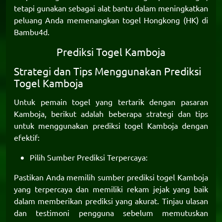
tetapi gunakan sebagai alat bantu dalam meningkatkan
peluang Anda memenangkan togel Hongkong (HK) di
Bambu4d
.
Prediksi Togel Kamboja
Strategi dan Tips Menggunakan Prediksi
Togel Kamboja
Untuk pemain togel yang tertarik dengan pasaran
Kamboja, berikut adalah beberapa strategi dan tips
untuk menggunakan
prediksi togel Kamboja
dengan
efektif:
Pilih Sumber Prediksi Terpercaya:
Pastikan Anda memilih sumber prediksi togel Kamboja
yang terpercaya dan memiliki rekam jejak yang baik
dalam memberikan prediksi yang akurat. Tinjau ulasan
dan testimoni pengguna sebelum memutuskan