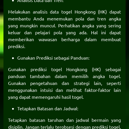
Analisis Data dan Tren:
Melakukan analisis data togel Hongkong (HK) dapat
membantu Anda menemukan pola dan tren angka
yang mungkin muncul. Perhatikan angka yang sering
keluar dan pelajari pola yang ada. Hal ini dapat
memberikan wawasan berharga dalam membuat
prediksi.
Gunakan Prediksi sebagai Panduan:
Gunakan prediksi togel Hongkong (HK) sebagai
panduan tambahan dalam memilih angka togel.
Gunakan pengetahuan dan strategi lain, seperti
menggunakan intuisi dan melihat faktor-faktor lain
yang dapat memengaruhi hasil togel.
Tetapkan Batasan dan Jadwal:
Tetapkan batasan taruhan dan jadwal bermain yang
disiplin. Jangan terlalu terobsesi dengan prediksi togel,