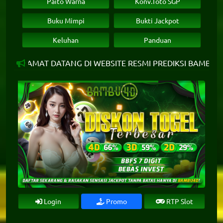
Paito Warna
Konv.Toto SGP
Buku Mimpi
Bukti Jackpot
Keluhan
Panduan
ELAMAT DATANG DI WEBSITE RESMI PREDIKSI BAMBU4D - PRE
Login
Promo
RTP Slot