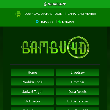
×
WHATSAPP
DOWNLOAD APLIKASI TOGEL
DAFTAR JADI MEMBER
TELEGRAM
LIVECHAT
Home
Livedraw
Prediksi Togel
Promosi
Jadwal Togel
Data Result
Slot Gacor
BB Generator