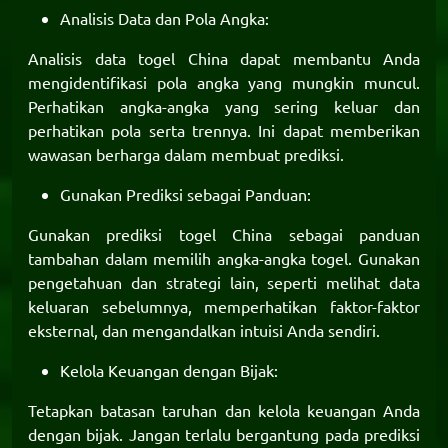
Analisis Data dan Pola Angka:
Analisis data togel China dapat membantu Anda
mengidentifikasi pola angka yang mungkin muncul.
Perhatikan angka-angka yang sering keluar dan
perhatikan pola serta trennya. Ini dapat memberikan
wawasan berharga dalam membuat prediksi.
Gunakan Prediksi sebagai Panduan:
Gunakan prediksi togel China sebagai panduan
tambahan dalam memilih angka-angka togel. Gunakan
pengetahuan dan strategi lain, seperti melihat data
keluaran sebelumnya, memperhatikan faktor-faktor
eksternal, dan mengandalkan intuisi Anda sendiri.
Kelola Keuangan dengan Bijak:
Tetapkan batasan taruhan dan kelola keuangan Anda
dengan bijak. Jangan terlalu bergantung pada prediksi