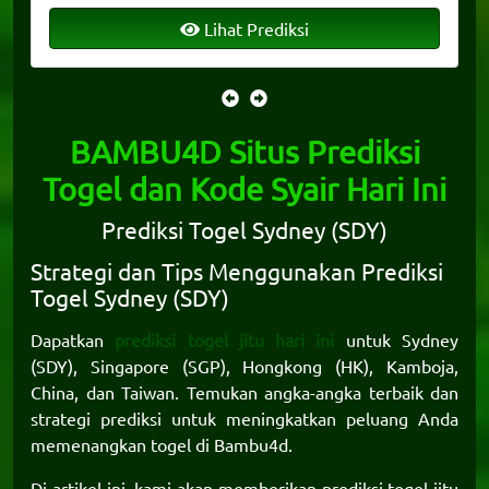
Lihat Prediksi
BAMBU4D Situs Prediksi
Togel dan Kode Syair Hari Ini
Prediksi Togel Sydney (SDY)
Strategi dan Tips Menggunakan Prediksi
Togel Sydney (SDY)
Dapatkan
prediksi togel jitu hari ini
untuk Sydney
(SDY), Singapore (SGP), Hongkong (HK), Kamboja,
China, dan Taiwan. Temukan angka-angka terbaik dan
strategi prediksi untuk meningkatkan peluang Anda
memenangkan togel di
Bambu4d
.
Di artikel ini, kami akan memberikan prediksi togel jitu