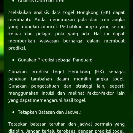
Analisis Data dan Tren:
Melakukan analisis data togel Hongkong (HK) dapat
membantu Anda menemukan pola dan tren angka
yang mungkin muncul. Perhatikan angka yang sering
keluar dan pelajari pola yang ada. Hal ini dapat
memberikan wawasan berharga dalam membuat
prediksi.
Gunakan Prediksi sebagai Panduan:
Gunakan prediksi togel Hongkong (HK) sebagai
panduan tambahan dalam memilih angka togel.
Gunakan pengetahuan dan strategi lain, seperti
menggunakan intuisi dan melihat faktor-faktor lain
yang dapat memengaruhi hasil togel.
Tetapkan Batasan dan Jadwal:
Tetapkan batasan taruhan dan jadwal bermain yang
disiplin. Jangan terlalu terobsesi dengan prediksi togel,