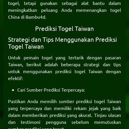
togel, tetapi gunakan sebagai alat bantu dalam
meningkatkan peluang Anda memenangkan togel
China di
Bambu4d
.
Prediksi Togel Taiwan
Strategi dan Tips Menggunakan Prediksi
Togel Taiwan
Untuk pemain togel yang tertarik dengan pasaran
Taiwan, berikut adalah beberapa strategi dan tips
untuk menggunakan
prediksi togel Taiwan
dengan
efektif:
Cari Sumber Prediksi Terpercaya:
Pastikan Anda memilih sumber prediksi togel Taiwan
yang terpercaya dan memiliki rekam jejak yang baik
dalam memberikan prediksi yang akurat. Tinjau ulasan
dan testimoni pengguna sebelum memutuskan
sumber prediksi yang tepat.