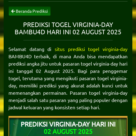
Beranda Prediksi
PREDIKSI TOGEL VIRGINIA-DAY
BAMBU4D HARI INI 02 AUGUST 2025
Selamat datang di
situs prediksi togel virginia-day
BAMBU4D terbaik, di mana Anda bisa mendapatkan
prediksi angka jitu untuk pasaran togel virginia-day hari
ini tanggal 02 August 2025. Bagi para penggemar
togel, terutama yang mengikuti pasaran togel virginia-
day, memiliki prediksi yang akurat adalah kunci untuk
memenangkan permainan. Pasaran togel virginia-day
menjadi salah satu pasaran yang paling populer dengan
jadwal keluaran yang konsisten setiap hari.
PREDIKSI VIRGINIA-DAY HARI INI
02 AUGUST 2025