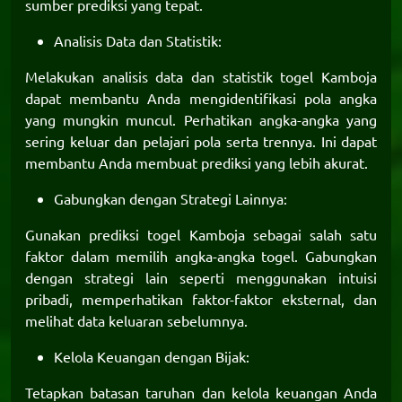
sumber prediksi yang tepat.
Analisis Data dan Statistik:
Melakukan analisis data dan statistik togel Kamboja
dapat membantu Anda mengidentifikasi pola angka
yang mungkin muncul. Perhatikan angka-angka yang
sering keluar dan pelajari pola serta trennya. Ini dapat
membantu Anda membuat prediksi yang lebih akurat.
Gabungkan dengan Strategi Lainnya:
Gunakan prediksi togel Kamboja sebagai salah satu
faktor dalam memilih angka-angka togel. Gabungkan
dengan strategi lain seperti menggunakan intuisi
pribadi, memperhatikan faktor-faktor eksternal, dan
melihat data keluaran sebelumnya.
Kelola Keuangan dengan Bijak:
Tetapkan batasan taruhan dan kelola keuangan Anda