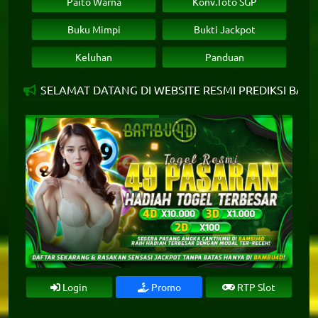
Paito Warna
Konv.Toto SGP
Buku Mimpi
Bukti Jackpot
Keluhan
Panduan
SELAMAT DATANG DI WEBSITE RESMI PREDIKSI BAMBU4D - 
Login
Promo
RTP Slot