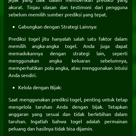
akurat. Tinjau ulasan dan testimoni dari pengguna
sebelum memilih sumber prediksi yang tepat.
Gabungkan dengan Strategi Lainnya:
Prediksi togel jitu
hanyalah salah satu faktor dalam
memilih angka-angka togel. Anda juga dapat
memadukannya dengan strategi lain, seperti
menggunakan angka keluaran sebelumnya,
memperhatikan pola angka, atau menggunakan intuisi
Anda sendiri.
Kelola dengan Bijak:
Saat menggunakan prediksi togel, penting untuk tetap
mengelola taruhan Anda dengan bijak. Tetapkan
anggaran yang sesuai dan tidak berlebihan dalam
taruhan. Ingatlah bahwa togel adalah permainan
peluang dan hasilnya tidak bisa dijamin.