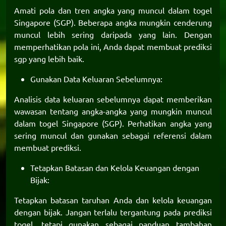
Amati pola dan tren angka yang muncul dalam togel
Singapore (SGP). Beberapa angka mungkin cenderung
muncul lebih sering daripada yang lain. Dengan
memperhatikan pola ini, Anda dapat membuat
prediksi
sgp
yang lebih baik.
Gunakan Data Keluaran Sebelumnya:
Analisis data keluaran sebelumnya dapat memberikan
wawasan tentang angka-angka yang mungkin muncul
dalam togel Singapore (SGP). Perhatikan angka yang
sering muncul dan gunakan sebagai referensi dalam
membuat prediksi.
Tetapkan Batasan dan Kelola Keuangan dengan
Bijak:
Tetapkan batasan taruhan Anda dan kelola keuangan
dengan bijak. Jangan terlalu tergantung pada prediksi
togel, tetapi gunakan sebagai panduan tambahan