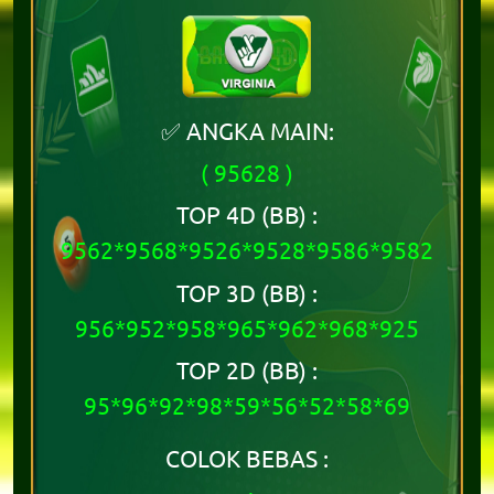
✅ ANGKA MAIN:
( 95628 )
TOP 4D (BB) :
9562*9568*9526*9528*9586*9582
TOP 3D (BB) :
956*952*958*965*962*968*925
TOP 2D (BB) :
95*96*92*98*59*56*52*58*69
COLOK BEBAS :