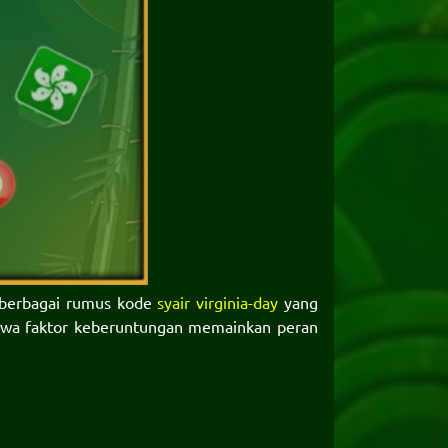
an berbagai rumus kode
syair virginia-day
yang
ahwa faktor keberuntungan memainkan peran