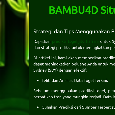
BAMBU4D Situs
Strategi dan Tips Menggunakan Pr
Dapatkan
prediksi togel jitu hari ini
untuk Sy
dan strategi prediksi untuk meningkatkan 
Di artikel ini, kami akan memberikan predik
dapat meningkatkan peluang Anda untuk m
Sydney
(SDY) dengan efektif:
Teliti dan Analisis Data Togel Terkini:
Sebelum menggunakan
prediksi togel
, pen
perhatikan tren yang mungkin terjadi. Data
Gunakan Prediksi dari Sumber Terpercay