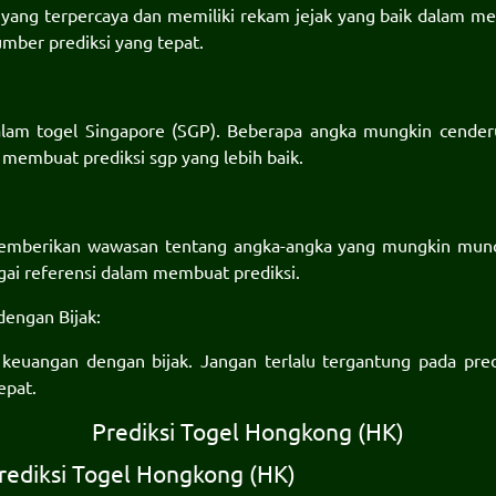
 yang terpercaya dan memiliki rekam jejak yang baik dalam me
mber prediksi yang tepat.
lam togel Singapore (SGP). Beberapa angka mungkin cenderun
at membuat
prediksi sgp
yang lebih baik.
memberikan wawasan tentang angka-angka yang mungkin muncu
ai referensi dalam membuat prediksi.
dengan Bijak:
keuangan dengan bijak. Jangan terlalu tergantung pada pred
epat.
Prediksi Togel Hongkong (HK)
rediksi Togel Hongkong (HK)