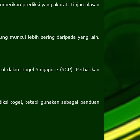
mberikan prediksi yang akurat. Tinjau ulasan
g muncul lebih sering daripada yang lain.
l dalam togel Singapore (SGP). Perhatikan
iksi togel, tetapi gunakan sebagai panduan