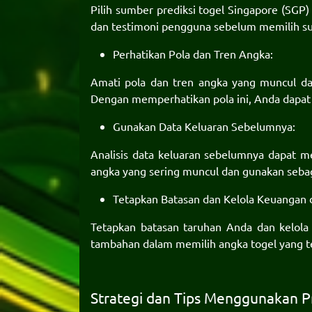
Pilih sumber prediksi togel Singapore (SGP)
dan testimoni pengguna sebelum memilih su
Perhatikan Pola dan Tren Angka:
Amati pola dan tren angka yang muncul da
Dengan memperhatikan pola ini, Anda dap
Gunakan Data Keluaran Sebelumnya:
Analisis data keluaran sebelumnya dapat 
angka yang sering muncul dan gunakan sebag
Tetapkan Batasan dan Kelola Keuangan 
Tetapkan batasan taruhan Anda dan kelola 
tambahan dalam memilih angka togel yang t
Strategi dan Tips Menggunakan P