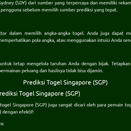
Sydney (SDY) dari sumber yang terpercaya dan memiliki rekam
ri pengguna sebelum memilih sumber prediksi yang tepat.
ktor dalam memilih angka-angka togel. Anda juga dapat me
mperhatikan pola angka, atau menggunakan intuisi Anda send
untuk tetap mengelola taruhan Anda dengan bijak. Tetapkan
ermainan peluang dan hasilnya tidak bisa dijamin.
Prediksi Togel Singapore (SGP)
ediksi Togel Singapore (SGP)
 togel Singapore (SGP) juga sangat dicari oleh para pemain to
 dengan efektif:
a: