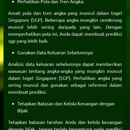
Perhatikan Pola dan Tren Angka:
Amati pola dan tren angka yang muncul dalam togel
Singapore (SGP). Beberapa angka mungkin cenderung
muncul lebih sering daripada yang lain. Dengan
memperhatikan pola ini, Anda dapat membuat
prediksi
sgp
yang lebih baik.
Gunakan Data Keluaran Sebelumnya:
Analisis data keluaran sebelumnya dapat memberikan
wawasan tentang angka-angka yang mungkin muncul
dalam togel Singapore (SGP). Perhatikan angka yang
sering muncul dan gunakan sebagai referensi dalam
membuat prediksi.
Tetapkan Batasan dan Kelola Keuangan dengan
Bijak:
Tetapkan batasan taruhan Anda dan kelola keuangan
dengan bijak. Jangan terlalu tergantung pada prediksi