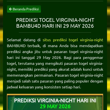
Beranda Prediksi
PREDIKSI TOGEL VIRGINIA-NIGHT
BAMBU4D HARI INI 29 MAY 2026
Selamat datang di
situs prediksi togel virginia-night
BAMBU4D terbaik, di mana Anda bisa mendapatkan
prediksi angka jitu untuk pasaran togel virginia-night
hari ini tanggal 29 May 2026. Bagi para penggemar
togel, terutama yang mengikuti pasaran togel virginia-
night, memiliki prediksi yang akurat adalah kunci untuk
memenangkan permainan. Pasaran togel virginia-night
menjadi salah satu pasaran yang paling populer dengan
jadwal keluaran yang konsisten setiap hari.
PREDIKSI VIRGINIA-NIGHT HARI INI
29 MAY 2026