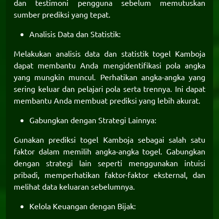
dan testimoni pengguna sebelum memutuskan
sumber prediksi yang tepat.
Analisis Data dan Statistik:
Melakukan analisis data dan statistik togel Kamboja
dapat membantu Anda mengidentifikasi pola angka
yang mungkin muncul. Perhatikan angka-angka yang
sering keluar dan pelajari pola serta trennya. Ini dapat
membantu Anda membuat prediksi yang lebih akurat.
Gabungkan dengan Strategi Lainnya:
Gunakan prediksi togel Kamboja sebagai salah satu
faktor dalam memilih angka-angka togel. Gabungkan
dengan strategi lain seperti menggunakan intuisi
pribadi, memperhatikan faktor-faktor eksternal, dan
melihat data keluaran sebelumnya.
Kelola Keuangan dengan Bijak: