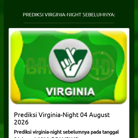
PREDIKSI VIRGINIA-NIGHT SEBELUMNYA:
Prediksi
Virginia-Night
04 August
2026
Prediksi virginia-night sebelumnya pada tanggal