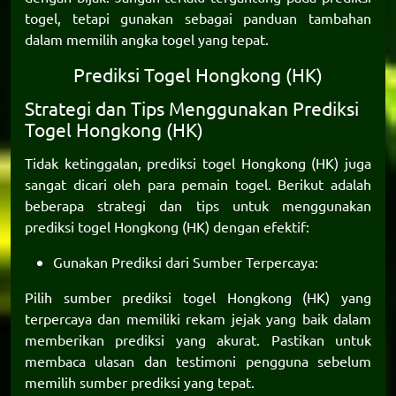
togel, tetapi gunakan sebagai panduan tambahan
dalam memilih angka togel yang tepat.
Prediksi Togel Hongkong (HK)
Strategi dan Tips Menggunakan Prediksi
Togel Hongkong (HK)
Tidak ketinggalan,
prediksi togel Hongkong
(HK) juga
sangat dicari oleh para pemain togel. Berikut adalah
beberapa strategi dan tips untuk menggunakan
prediksi togel Hongkong (HK) dengan efektif:
Gunakan Prediksi dari Sumber Terpercaya:
Pilih sumber prediksi togel Hongkong (HK) yang
terpercaya dan memiliki rekam jejak yang baik dalam
memberikan prediksi yang akurat. Pastikan untuk
membaca ulasan dan testimoni pengguna sebelum
memilih sumber prediksi yang tepat.