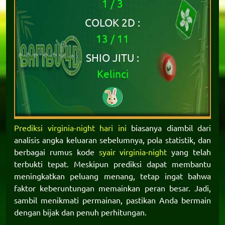
1 / 3
COLOK 2D :
13 / 11
SHIO JITU :
Kelinci
Prediksi virginia-night hari ini
biasanya diambil dari
analisis angka keluaran sebelumnya, pola statistik, dan
berbagai rumus kode
syair virginia-night
yang telah
terbukti tepat. Meskipun prediksi dapat membantu
meningkatkan peluang menang, tetap ingat bahwa
faktor keberuntungan memainkan peran besar. Jadi,
sambil menikmati permainan, pastikan Anda bermain
dengan bijak dan penuh perhitungan.