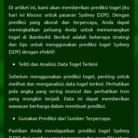
Di artikel ini, kami akan memberikan prediksi togel jitu
hari ini khusus untuk pasaran Sydney (SDY). Dengan
prediksi yang akurat dan terpercaya, Anda dapat
meningkatkan peluang Anda untuk memenangkan
togel di
Bambu4d
. Berikut adalah beberapa strategi
dan tips untuk menggunakan
prediksi togel Sydney
(SDY) dengan efektif:
Teliti dan Analisis Data Togel Terkini:
Sebelum menggunakan
prediksi togel
, penting untuk
melihat dan menganalisis data togel terkini. Perhatikan
pola angka yang sering muncul dan perhatikan tren
yang mungkin terjadi. Data ini dapat memberikan
wawasan berharga dalam membuat prediksi.
Gunakan Prediksi dari Sumber Terpercaya:
Pastikan Anda mendapatkan prediksi togel Sydney
(SDY) dari sumber yang terpercaya dan memiliki rekam