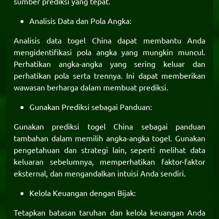
sumber prediksi yang tepat.
Analisis Data dan Pola Angka:
Analisis data togel China dapat membantu Anda
mengidentifikasi pola angka yang mungkin muncul.
Perhatikan angka-angka yang sering keluar dan
perhatikan pola serta trennya. Ini dapat memberikan
wawasan berharga dalam membuat prediksi.
Gunakan Prediksi sebagai Panduan:
Gunakan prediksi togel China sebagai panduan
tambahan dalam memilih angka-angka togel. Gunakan
pengetahuan dan strategi lain, seperti melihat data
keluaran sebelumnya, memperhatikan faktor-faktor
eksternal, dan mengandalkan intuisi Anda sendiri.
Kelola Keuangan dengan Bijak:
Tetapkan batasan taruhan dan kelola keuangan Anda