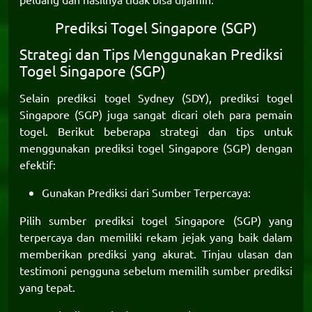
Prediksi Togel Singapore (SGP)
Strategi dan Tips Menggunakan Prediksi
Togel Singapore (SGP)
Selain prediksi togel Sydney (SDY), prediksi togel
Singapore (SGP) juga sangat dicari oleh para pemain
togel. Berikut beberapa strategi dan tips untuk
menggunakan prediksi togel Singapore (SGP) dengan
efektif:
Gunakan Prediksi dari Sumber Terpercaya:
Pilih sumber prediksi togel Singapore (SGP) yang
terpercaya dan memiliki rekam jejak yang baik dalam
memberikan prediksi yang akurat. Tinjau ulasan dan
testimoni pengguna sebelum memilih sumber prediksi
yang tepat.