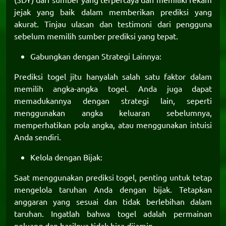
jejak yang baik dalam memberikan prediksi yang
akurat. Tinjau ulasan dan testimoni dari pengguna
sebelum memilih sumber prediksi yang tepat.
Gabungkan dengan Strategi Lainnya:
Prediksi togel jitu
hanyalah salah satu faktor dalam
memilih angka-angka togel. Anda juga dapat
memadukannya dengan strategi lain, seperti
menggunakan angka keluaran sebelumnya,
memperhatikan pola angka, atau menggunakan intuisi
Anda sendiri.
Kelola dengan Bijak:
Saat menggunakan prediksi togel, penting untuk tetap
mengelola taruhan Anda dengan bijak. Tetapkan
anggaran yang sesuai dan tidak berlebihan dalam
taruhan. Ingatlah bahwa togel adalah permainan
peluang dan hasilnya tidak bisa dijamin.