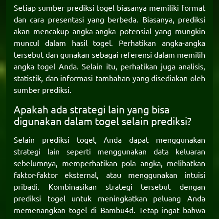
Setiap sumber prediksi togel biasanya memiliki format
dan cara presentasi yang berbeda. Biasanya, prediksi
akan mencakup angka-angka potensial yang mungkin
muncul dalam hasil togel. Perhatikan angka-angka
tersebut dan gunakan sebagai referensi dalam memilih
angka togel Anda. Selain itu, perhatikan juga analisis,
statistik, dan informasi tambahan yang disediakan oleh
sumber prediksi.
Apakah ada strategi lain yang bisa
digunakan dalam togel selain prediksi?
Selain prediksi togel, Anda dapat menggunakan
strategi lain seperti menggunakan data keluaran
sebelumnya, memperhatikan pola angka, melibatkan
faktor-faktor eksternal, atau menggunakan intuisi
pribadi. Kombinasikan strategi tersebut dengan
prediksi togel untuk meningkatkan peluang Anda
memenangkan togel di
Bambu4d
. Tetap ingat bahwa