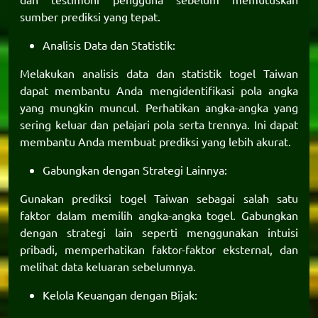
sumber prediksi yang tepat.
Analisis Data dan Statistik:
Melakukan analisis data dan statistik togel Taiwan
dapat membantu Anda mengidentifikasi pola angka
yang mungkin muncul. Perhatikan angka-angka yang
sering keluar dan pelajari pola serta trennya. Ini dapat
membantu Anda membuat prediksi yang lebih akurat.
Gabungkan dengan Strategi Lainnya:
Gunakan prediksi togel Taiwan sebagai salah satu
faktor dalam memilih angka-angka togel. Gabungkan
dengan strategi lain seperti menggunakan intuisi
pribadi, memperhatikan faktor-faktor eksternal, dan
melihat data keluaran sebelumnya.
Kelola Keuangan dengan Bijak: