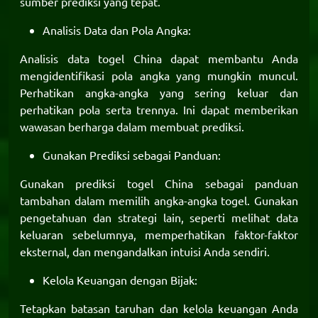
sumber prediksi yang tepat.
Analisis Data dan Pola Angka:
Analisis data togel China dapat membantu Anda
mengidentifikasi pola angka yang mungkin muncul.
Perhatikan angka-angka yang sering keluar dan
perhatikan pola serta trennya. Ini dapat memberikan
wawasan berharga dalam membuat prediksi.
Gunakan Prediksi sebagai Panduan:
Gunakan prediksi togel China sebagai panduan
tambahan dalam memilih angka-angka togel. Gunakan
pengetahuan dan strategi lain, seperti melihat data
keluaran sebelumnya, memperhatikan faktor-faktor
eksternal, dan mengandalkan intuisi Anda sendiri.
Kelola Keuangan dengan Bijak:
Tetapkan batasan taruhan dan kelola keuangan Anda