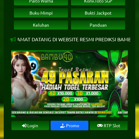
Paito Warna
Konv.Toto SGP
Buku Mimpi
Bukti Jackpot
Keluhan
Panduan
ELAMAT DATANG DI WEBSITE RESMI PREDIKSI BAMBU4D - PRE
Login
Promo
RTP Slot