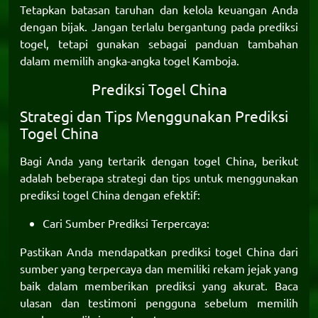
Tetapkan batasan taruhan dan kelola keuangan Anda
dengan bijak. Jangan terlalu bergantung pada prediksi
togel, tetapi gunakan sebagai panduan tambahan
dalam memilih angka-angka togel Kamboja.
Prediksi Togel China
Strategi dan Tips Menggunakan Prediksi
Togel China
Bagi Anda yang tertarik dengan togel China, berikut
adalah beberapa strategi dan tips untuk menggunakan
prediksi togel China
dengan efektif:
Cari Sumber Prediksi Terpercaya:
Pastikan Anda mendapatkan prediksi togel China dari
sumber yang terpercaya dan memiliki rekam jejak yang
baik dalam memberikan prediksi yang akurat. Baca
ulasan dan testimoni pengguna sebelum memilih