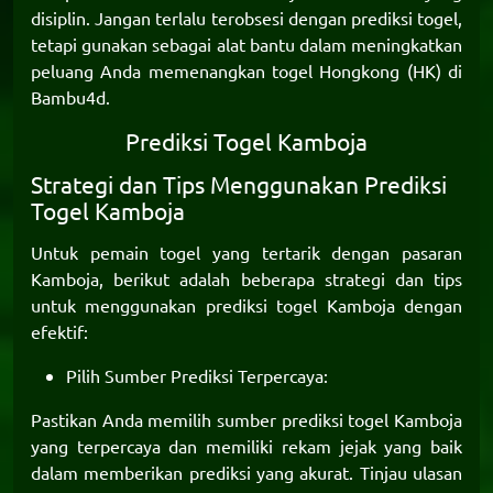
disiplin. Jangan terlalu terobsesi dengan prediksi togel,
tetapi gunakan sebagai alat bantu dalam meningkatkan
peluang Anda memenangkan togel Hongkong (HK) di
Bambu4d
.
Prediksi Togel Kamboja
Strategi dan Tips Menggunakan Prediksi
Togel Kamboja
Untuk pemain togel yang tertarik dengan pasaran
Kamboja, berikut adalah beberapa strategi dan tips
untuk menggunakan
prediksi togel Kamboja
dengan
efektif:
Pilih Sumber Prediksi Terpercaya:
Pastikan Anda memilih sumber prediksi togel Kamboja
yang terpercaya dan memiliki rekam jejak yang baik
dalam memberikan prediksi yang akurat. Tinjau ulasan