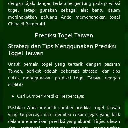
dengan bijak. Jangan terlalu bergantung pada prediksi
togel, tetapi gunakan sebagai alat bantu dalam
meningkatkan peluang Anda memenangkan togel
China di
Bambu4d
.
Prediksi Togel Taiwan
Strategi dan Tips Menggunakan Prediksi
Togel Taiwan
Untuk pemain togel yang tertarik dengan pasaran
Taiwan, berikut adalah beberapa strategi dan tips
untuk menggunakan
prediksi togel Taiwan
dengan
efektif:
Cari Sumber Prediksi Terpercaya:
Pastikan Anda memilih sumber prediksi togel Taiwan
yang terpercaya dan memiliki rekam jejak yang baik
dalam memberikan prediksi yang akurat. Tinjau ulasan
dan testimoni pengguna sebelum memutuskan