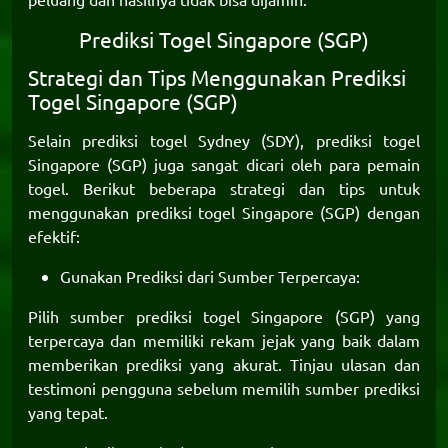
Prediksi Togel Singapore (SGP)
Strategi dan Tips Menggunakan Prediksi
Togel Singapore (SGP)
Selain prediksi togel Sydney (SDY), prediksi togel
Singapore (SGP) juga sangat dicari oleh para pemain
togel. Berikut beberapa strategi dan tips untuk
menggunakan prediksi togel Singapore (SGP) dengan
efektif:
Gunakan Prediksi dari Sumber Terpercaya:
Pilih sumber prediksi togel Singapore (SGP) yang
terpercaya dan memiliki rekam jejak yang baik dalam
memberikan prediksi yang akurat. Tinjau ulasan dan
testimoni pengguna sebelum memilih sumber prediksi
yang tepat.