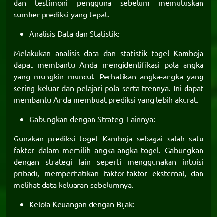
dan testimoni pengguna sebelum memutuskan
sumber prediksi yang tepat.
Analisis Data dan Statistik:
Melakukan analisis data dan statistik togel Kamboja
dapat membantu Anda mengidentifikasi pola angka
yang mungkin muncul. Perhatikan angka-angka yang
sering keluar dan pelajari pola serta trennya. Ini dapat
membantu Anda membuat prediksi yang lebih akurat.
Gabungkan dengan Strategi Lainnya:
Gunakan prediksi togel Kamboja sebagai salah satu
faktor dalam memilih angka-angka togel. Gabungkan
dengan strategi lain seperti menggunakan intuisi
pribadi, memperhatikan faktor-faktor eksternal, dan
melihat data keluaran sebelumnya.
Kelola Keuangan dengan Bijak: