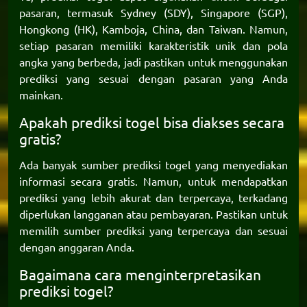
pasaran, termasuk Sydney (SDY), Singapore (SGP),
Hongkong (HK), Kamboja, China, dan Taiwan. Namun,
setiap pasaran memiliki karakteristik unik dan pola
angka yang berbeda, jadi pastikan untuk menggunakan
prediksi yang sesuai dengan pasaran yang Anda
mainkan.
Apakah prediksi togel bisa diakses secara
gratis?
Ada banyak sumber prediksi togel yang menyediakan
informasi secara gratis. Namun, untuk mendapatkan
prediksi yang lebih akurat dan terpercaya, terkadang
diperlukan langganan atau pembayaran. Pastikan untuk
memilih sumber prediksi yang terpercaya dan sesuai
dengan anggaran Anda.
Bagaimana cara menginterpretasikan
prediksi togel?