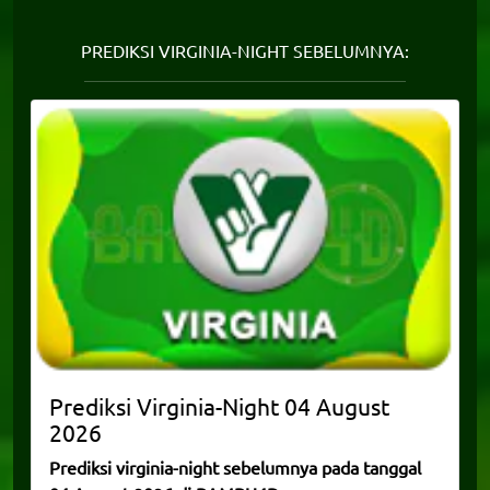
PREDIKSI VIRGINIA-NIGHT SEBELUMNYA:
Prediksi
Virginia-Night
04 August
2026
Prediksi virginia-night sebelumnya pada tanggal