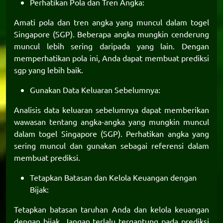
Perhatikan Pola dan Tren Angka:
Amati pola dan tren angka yang muncul dalam togel
Singapore (SGP). Beberapa angka mungkin cenderung
muncul lebih sering daripada yang lain. Dengan
memperhatikan pola ini, Anda dapat membuat
prediksi
sgp
yang lebih baik.
Gunakan Data Keluaran Sebelumnya:
Analisis data keluaran sebelumnya dapat memberikan
wawasan tentang angka-angka yang mungkin muncul
dalam togel Singapore (SGP). Perhatikan angka yang
sering muncul dan gunakan sebagai referensi dalam
membuat prediksi.
Tetapkan Batasan dan Kelola Keuangan dengan
Bijak:
Tetapkan batasan taruhan Anda dan kelola keuangan
dengan bijak. Jangan terlalu tergantung pada prediksi