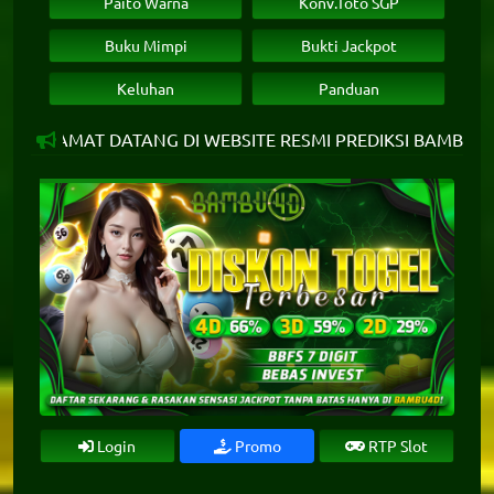
Paito Warna
Konv.Toto SGP
Buku Mimpi
Bukti Jackpot
Keluhan
Panduan
ELAMAT DATANG DI WEBSITE RESMI PREDIKSI BAMBU4D - PRED
Login
Promo
RTP Slot