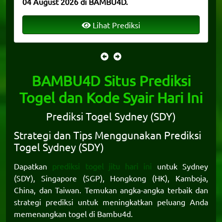
04 August 2026 di BAMBU4D.
Lihat Prediksi
BAMBU4D Situs Prediksi
Togel dan Kode Syair Hari Ini
Prediksi Togel Sydney (SDY)
Strategi dan Tips Menggunakan Prediksi
Togel Sydney (SDY)
Dapatkan
prediksi togel jitu hari ini
untuk Sydney
(SDY), Singapore (SGP), Hongkong (HK), Kamboja,
China, dan Taiwan. Temukan angka-angka terbaik dan
strategi prediksi untuk meningkatkan peluang Anda
memenangkan togel di
Bambu4d
.