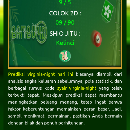
9 / 5
COLOK 2D :
09 / 90
SHIO JITU :
Kelinci
Prediksi virginia-night hari ini
biasanya diambil dari
analisis angka keluaran sebelumnya, pola statistik, dan
berbagai rumus kode
syair virginia-night
yang telah
terbukti tepat. Meskipun prediksi dapat membantu
meningkatkan peluang menang, tetap ingat bahwa
faktor keberuntungan memainkan peran besar. Jadi,
sambil menikmati permainan, pastikan Anda bermain
dengan bijak dan penuh perhitungan.