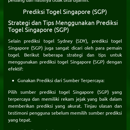
Prediksi Togel Singapore (SGP)
Strategi dan Tips Menggunakan Prediksi
Togel Singapore (SGP)
Selain prediksi togel Sydney (SDY), prediksi togel
Singapore (SGP) juga sangat dicari oleh para pemain
togel. Berikut beberapa strategi dan tips untuk
menggunakan prediksi togel Singapore (SGP) dengan
efektif:
Gunakan Prediksi dari Sumber Terpercaya:
Pilih sumber prediksi togel Singapore (SGP) yang
terpercaya dan memiliki rekam jejak yang baik dalam
memberikan prediksi yang akurat. Tinjau ulasan dan
testimoni pengguna sebelum memilih sumber prediksi
yang tepat.