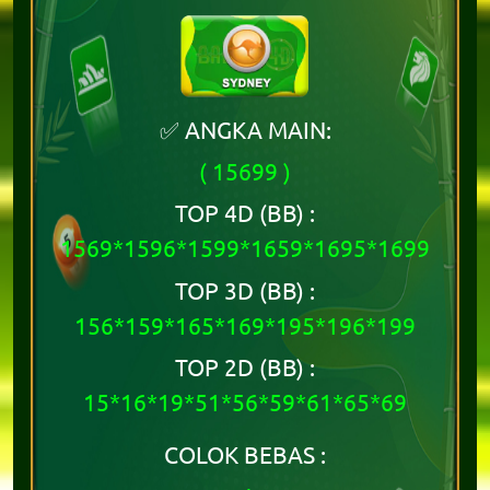
✅ ANGKA MAIN:
( 15699 )
TOP 4D (BB) :
1569*1596*1599*1659*1695*1699
TOP 3D (BB) :
156*159*165*169*195*196*199
TOP 2D (BB) :
15*16*19*51*56*59*61*65*69
COLOK BEBAS :