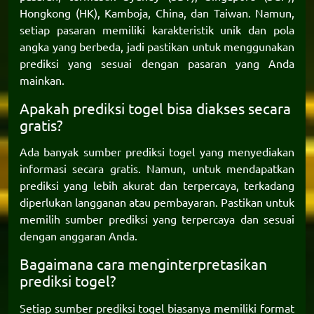
Hongkong (HK), Kamboja, China, dan Taiwan. Namun,
setiap pasaran memiliki karakteristik unik dan pola
angka yang berbeda, jadi pastikan untuk menggunakan
prediksi yang sesuai dengan pasaran yang Anda
mainkan.
Apakah prediksi togel bisa diakses secara
gratis?
Ada banyak sumber prediksi togel yang menyediakan
informasi secara gratis. Namun, untuk mendapatkan
prediksi yang lebih akurat dan terpercaya, terkadang
diperlukan langganan atau pembayaran. Pastikan untuk
memilih sumber prediksi yang terpercaya dan sesuai
dengan anggaran Anda.
Bagaimana cara menginterpretasikan
prediksi togel?
Setiap sumber prediksi togel biasanya memiliki format