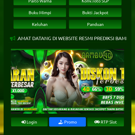
Paito Warna
Konv.Toto SGP
Buku Mimpi
Bukti Jackpot
Keluhan
Panduan
SELAMAT DATANG DI WEBSITE RESMI PREDIKSI BAMBU4D - PRE
Login
Promo
RTP Slot