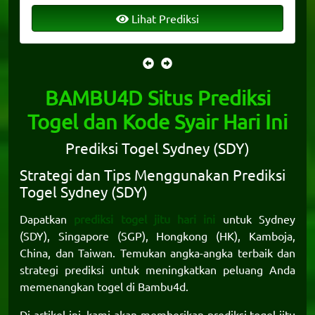
Lihat Prediksi
BAMBU4D Situs Prediksi
Togel dan Kode Syair Hari Ini
Prediksi Togel Sydney (SDY)
Strategi dan Tips Menggunakan Prediksi
Togel Sydney (SDY)
Dapatkan
prediksi togel jitu hari ini
untuk Sydney
(SDY), Singapore (SGP), Hongkong (HK), Kamboja,
China, dan Taiwan. Temukan angka-angka terbaik dan
strategi prediksi untuk meningkatkan peluang Anda
memenangkan togel di
Bambu4d
.
Di artikel ini, kami akan memberikan prediksi togel jitu