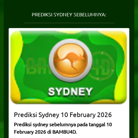
PREDIKSI SYDNEY SEBELUMNYA:
Prediksi
Sydney
10 February 2026
Prediksi sydney sebelumnya pada tanggal 10
February 2026 di BAMBU4D.