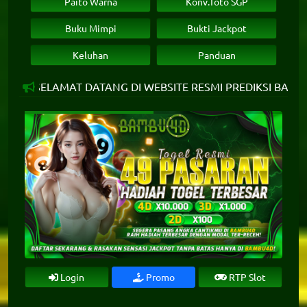
Paito Warna
Konv.Toto SGP
Buku Mimpi
Bukti Jackpot
Keluhan
Panduan
SELAMAT DATANG DI WEBSITE RESMI PREDIKSI BAMBU4D - P
Login
Promo
RTP Slot