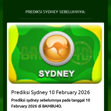
PREDIKSI SYDNEY SEBELUMNYA:
Prediksi
Sydney
10 February 2026
Prediksi sydney sebelumnya pada tanggal 10
February 2026 di BAMBU4D.