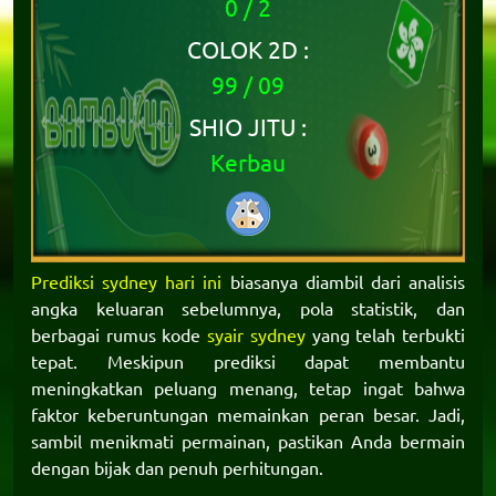
0 / 2
COLOK 2D :
99 / 09
SHIO JITU :
Kerbau
Prediksi sydney hari ini
biasanya diambil dari analisis
angka keluaran sebelumnya, pola statistik, dan
berbagai rumus kode
syair sydney
yang telah terbukti
tepat. Meskipun prediksi dapat membantu
meningkatkan peluang menang, tetap ingat bahwa
faktor keberuntungan memainkan peran besar. Jadi,
sambil menikmati permainan, pastikan Anda bermain
dengan bijak dan penuh perhitungan.