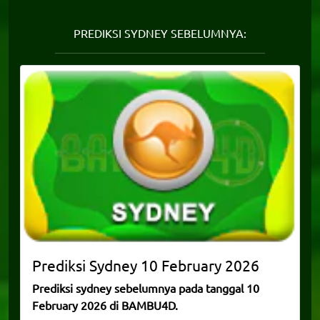
PREDIKSI SYDNEY SEBELUMNYA:
Prediksi
Sydney
10 February 2026
Prediksi sydney sebelumnya pada tanggal 10
February 2026 di BAMBU4D.