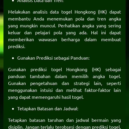
Analisis Data dan Tren:
Melakukan analisis data togel Hongkong (HK) dapat
membantu Anda menemukan pola dan tren angka
yang mungkin muncul. Perhatikan angka yang sering
keluar dan pelajari pola yang ada. Hal ini dapat
memberikan wawasan berharga dalam membuat
prediksi.
Gunakan Prediksi sebagai Panduan:
Gunakan prediksi togel Hongkong (HK) sebagai
panduan tambahan dalam memilih angka togel.
Gunakan pengetahuan dan strategi lain, seperti
menggunakan intuisi dan melihat faktor-faktor lain
yang dapat memengaruhi hasil togel.
Tetapkan Batasan dan Jadwal:
Tetapkan batasan taruhan dan jadwal bermain yang
disiplin. Jangan terlalu terobsesi dengan prediksi togel,