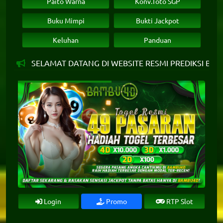
Paito Warna
Konv.Toto SGP
Buku Mimpi
Bukti Jackpot
Keluhan
Panduan
SELAMAT DATANG DI WEBSITE RESMI PREDIKSI BAMBU4D -
Login
Promo
RTP Slot