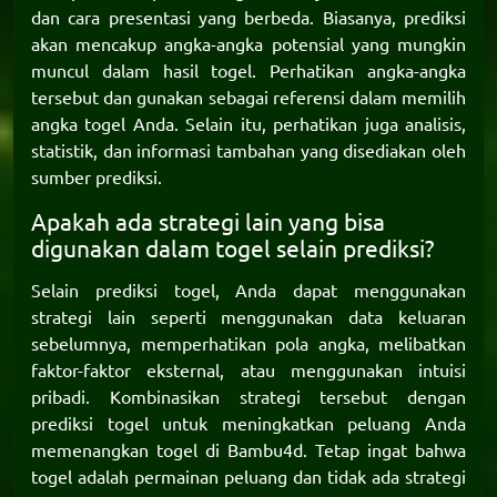
dan cara presentasi yang berbeda. Biasanya, prediksi
akan mencakup angka-angka potensial yang mungkin
muncul dalam hasil togel. Perhatikan angka-angka
tersebut dan gunakan sebagai referensi dalam memilih
angka togel Anda. Selain itu, perhatikan juga analisis,
statistik, dan informasi tambahan yang disediakan oleh
sumber prediksi.
Apakah ada strategi lain yang bisa
digunakan dalam togel selain prediksi?
Selain prediksi togel, Anda dapat menggunakan
strategi lain seperti menggunakan data keluaran
sebelumnya, memperhatikan pola angka, melibatkan
faktor-faktor eksternal, atau menggunakan intuisi
pribadi. Kombinasikan strategi tersebut dengan
prediksi togel untuk meningkatkan peluang Anda
memenangkan togel di
Bambu4d
. Tetap ingat bahwa
togel adalah permainan peluang dan tidak ada strategi