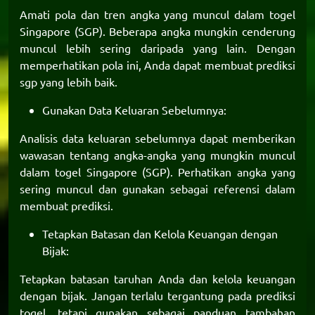
Amati pola dan tren angka yang muncul dalam togel
Singapore (SGP). Beberapa angka mungkin cenderung
muncul lebih sering daripada yang lain. Dengan
memperhatikan pola ini, Anda dapat membuat
prediksi
sgp
yang lebih baik.
Gunakan Data Keluaran Sebelumnya:
Analisis data keluaran sebelumnya dapat memberikan
wawasan tentang angka-angka yang mungkin muncul
dalam togel Singapore (SGP). Perhatikan angka yang
sering muncul dan gunakan sebagai referensi dalam
membuat prediksi.
Tetapkan Batasan dan Kelola Keuangan dengan
Bijak:
Tetapkan batasan taruhan Anda dan kelola keuangan
dengan bijak. Jangan terlalu tergantung pada prediksi
togel, tetapi gunakan sebagai panduan tambahan