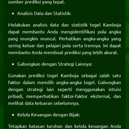
sumber prediksi yang tepat.
Analisis Data dan Statistik:
Melakukan analisis data dan statistik togel Kamboja
dapat membantu Anda mengidentifikasi pola angka
yang mungkin muncul. Perhatikan angka-angka yang
sering keluar dan pelajari pola serta trennya. Ini dapat
membantu Anda membuat prediksi yang lebih akurat.
Gabungkan dengan Strategi Lainnya:
Gunakan prediksi togel Kamboja sebagai salah satu
faktor dalam memilih angka-angka togel. Gabungkan
dengan strategi lain seperti menggunakan intuisi
pribadi, memperhatikan faktor-faktor eksternal, dan
melihat data keluaran sebelumnya.
Kelola Keuangan dengan Bijak:
Tetapkan batasan taruhan dan kelola keuangan Anda