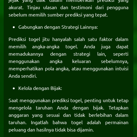
akurat. Tinjau ulasan dan testimoni dari pengguna
sebelum memilih sumber prediksi yang tepat.
Gabungkan dengan Strategi Lainnya:
Prediksi togel jitu
hanyalah salah satu faktor dalam
memilih angka-angka togel. Anda juga dapat
memadukannya dengan strategi lain, seperti
menggunakan angka keluaran sebelumnya,
memperhatikan pola angka, atau menggunakan intuisi
Anda sendiri.
Kelola dengan Bijak:
Saat menggunakan prediksi togel, penting untuk tetap
mengelola taruhan Anda dengan bijak. Tetapkan
anggaran yang sesuai dan tidak berlebihan dalam
taruhan. Ingatlah bahwa togel adalah permainan
peluang dan hasilnya tidak bisa dijamin.