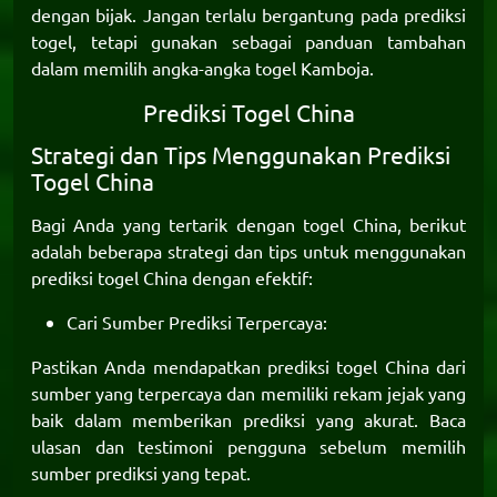
dengan bijak. Jangan terlalu bergantung pada prediksi
togel, tetapi gunakan sebagai panduan tambahan
dalam memilih angka-angka togel Kamboja.
Prediksi Togel China
Strategi dan Tips Menggunakan Prediksi
Togel China
Bagi Anda yang tertarik dengan togel China, berikut
adalah beberapa strategi dan tips untuk menggunakan
prediksi togel China
dengan efektif:
Cari Sumber Prediksi Terpercaya:
Pastikan Anda mendapatkan prediksi togel China dari
sumber yang terpercaya dan memiliki rekam jejak yang
baik dalam memberikan prediksi yang akurat. Baca
ulasan dan testimoni pengguna sebelum memilih
sumber prediksi yang tepat.