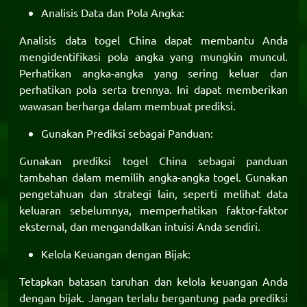
Analisis Data dan Pola Angka:
Analisis data togel China dapat membantu Anda
mengidentifikasi pola angka yang mungkin muncul.
Perhatikan angka-angka yang sering keluar dan
perhatikan pola serta trennya. Ini dapat memberikan
wawasan berharga dalam membuat prediksi.
Gunakan Prediksi sebagai Panduan:
Gunakan prediksi togel China sebagai panduan
tambahan dalam memilih angka-angka togel. Gunakan
pengetahuan dan strategi lain, seperti melihat data
keluaran sebelumnya, memperhatikan faktor-faktor
eksternal, dan mengandalkan intuisi Anda sendiri.
Kelola Keuangan dengan Bijak:
Tetapkan batasan taruhan dan kelola keuangan Anda
dengan bijak. Jangan terlalu bergantung pada prediksi