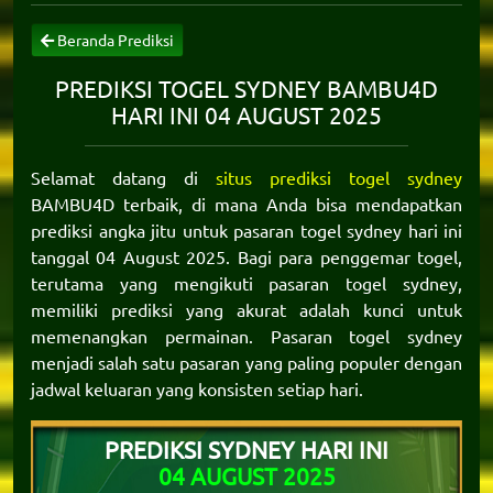
Beranda Prediksi
PREDIKSI TOGEL SYDNEY BAMBU4D
HARI INI 04 AUGUST 2025
Selamat datang di
situs prediksi togel sydney
BAMBU4D terbaik, di mana Anda bisa mendapatkan
prediksi angka jitu untuk pasaran togel sydney hari ini
tanggal 04 August 2025. Bagi para penggemar togel,
terutama yang mengikuti pasaran togel sydney,
memiliki prediksi yang akurat adalah kunci untuk
memenangkan permainan. Pasaran togel sydney
menjadi salah satu pasaran yang paling populer dengan
jadwal keluaran yang konsisten setiap hari.
PREDIKSI SYDNEY HARI INI
04 AUGUST 2025