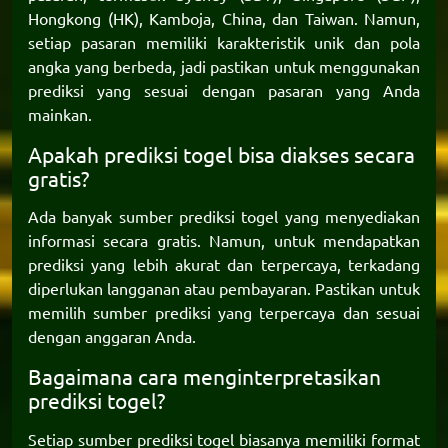
Hongkong (HK), Kamboja, China, dan Taiwan. Namun,
setiap pasaran memiliki karakteristik unik dan pola
angka yang berbeda, jadi pastikan untuk menggunakan
prediksi yang sesuai dengan pasaran yang Anda
mainkan.
Apakah prediksi togel bisa diakses secara
gratis?
Ada banyak sumber prediksi togel yang menyediakan
informasi secara gratis. Namun, untuk mendapatkan
prediksi yang lebih akurat dan terpercaya, terkadang
diperlukan langganan atau pembayaran. Pastikan untuk
memilih sumber prediksi yang terpercaya dan sesuai
dengan anggaran Anda.
Bagaimana cara menginterpretasikan
prediksi togel?
Setiap sumber prediksi togel biasanya memiliki format