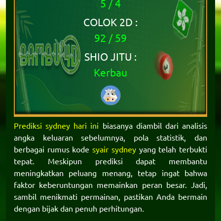
5 / 4
COLOK 2D :
92 / 59
SHIO JITU :
Kerbau
Prediksi sydney hari ini
biasanya diambil dari analisis
angka keluaran sebelumnya, pola statistik, dan
berbagai rumus kode
syair sydney
yang telah terbukti
tepat. Meskipun prediksi dapat membantu
meningkatkan peluang menang, tetap ingat bahwa
faktor keberuntungan memainkan peran besar. Jadi,
sambil menikmati permainan, pastikan Anda bermain
dengan bijak dan penuh perhitungan.