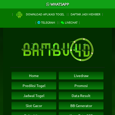
×
WHATSAPP
DOWNLOAD APLIKASI TOGEL
DAFTAR JADI MEMBER
TELEGRAM
LIVECHAT
Home
Livedraw
Prediksi Togel
Promosi
Jadwal Togel
Data Result
Slot Gacor
BB Generator