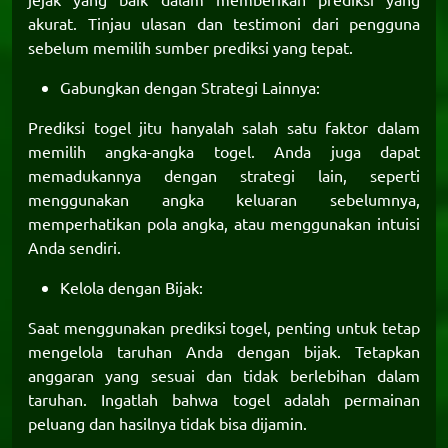
akurat. Tinjau ulasan dan testimoni dari pengguna
sebelum memilih sumber prediksi yang tepat.
Gabungkan dengan Strategi Lainnya:
Prediksi togel jitu
hanyalah salah satu faktor dalam
memilih angka-angka togel. Anda juga dapat
memadukannya dengan strategi lain, seperti
menggunakan angka keluaran sebelumnya,
memperhatikan pola angka, atau menggunakan intuisi
Anda sendiri.
Kelola dengan Bijak:
Saat menggunakan prediksi togel, penting untuk tetap
mengelola taruhan Anda dengan bijak. Tetapkan
anggaran yang sesuai dan tidak berlebihan dalam
taruhan. Ingatlah bahwa togel adalah permainan
peluang dan hasilnya tidak bisa dijamin.