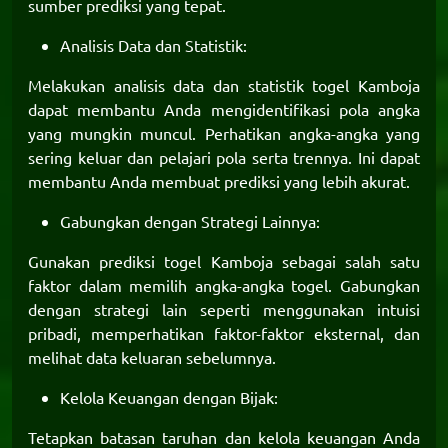
sumber prediksi yang tepat.
Analisis Data dan Statistik:
Melakukan analisis data dan statistik togel Kamboja
dapat membantu Anda mengidentifikasi pola angka
yang mungkin muncul. Perhatikan angka-angka yang
sering keluar dan pelajari pola serta trennya. Ini dapat
membantu Anda membuat prediksi yang lebih akurat.
Gabungkan dengan Strategi Lainnya:
Gunakan prediksi togel Kamboja sebagai salah satu
faktor dalam memilih angka-angka togel. Gabungkan
dengan strategi lain seperti menggunakan intuisi
pribadi, memperhatikan faktor-faktor eksternal, dan
melihat data keluaran sebelumnya.
Kelola Keuangan dengan Bijak:
Tetapkan batasan taruhan dan kelola keuangan Anda