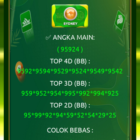
✅ ANGKA MAIN:
( 95924 )
TOP 4D (BB) :
9592*9594*9529*9524*9549*9542
TOP 3D (BB) :
959*952*954*995*992*994*925
TOP 2D (BB) :
95*99*92*94*59*52*54*29*25
COLOK BEBAS :