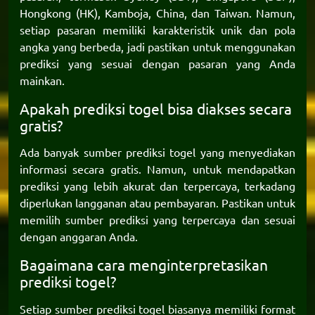
Hongkong (HK), Kamboja, China, dan Taiwan. Namun,
setiap pasaran memiliki karakteristik unik dan pola
angka yang berbeda, jadi pastikan untuk menggunakan
prediksi yang sesuai dengan pasaran yang Anda
mainkan.
Apakah prediksi togel bisa diakses secara
gratis?
Ada banyak sumber prediksi togel yang menyediakan
informasi secara gratis. Namun, untuk mendapatkan
prediksi yang lebih akurat dan terpercaya, terkadang
diperlukan langganan atau pembayaran. Pastikan untuk
memilih sumber prediksi yang terpercaya dan sesuai
dengan anggaran Anda.
Bagaimana cara menginterpretasikan
prediksi togel?
Setiap sumber prediksi togel biasanya memiliki format