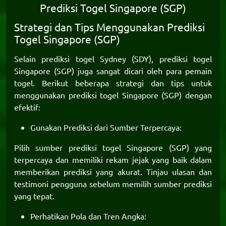
Prediksi Togel Singapore (SGP)
Strategi dan Tips Menggunakan Prediksi
Togel Singapore (SGP)
Selain prediksi togel Sydney (SDY), prediksi togel
Singapore (SGP) juga sangat dicari oleh para pemain
togel. Berikut beberapa strategi dan tips untuk
menggunakan prediksi togel Singapore (SGP) dengan
efektif:
Gunakan Prediksi dari Sumber Terpercaya:
Pilih sumber prediksi togel Singapore (SGP) yang
terpercaya dan memiliki rekam jejak yang baik dalam
memberikan prediksi yang akurat. Tinjau ulasan dan
testimoni pengguna sebelum memilih sumber prediksi
yang tepat.
Perhatikan Pola dan Tren Angka: