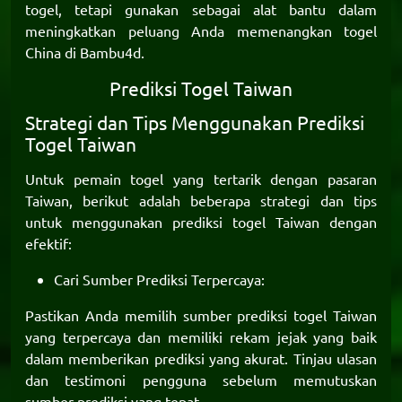
togel, tetapi gunakan sebagai alat bantu dalam
meningkatkan peluang Anda memenangkan togel
China di
Bambu4d
.
Prediksi Togel Taiwan
Strategi dan Tips Menggunakan Prediksi
Togel Taiwan
Untuk pemain togel yang tertarik dengan pasaran
Taiwan, berikut adalah beberapa strategi dan tips
untuk menggunakan
prediksi togel Taiwan
dengan
efektif:
Cari Sumber Prediksi Terpercaya:
Pastikan Anda memilih sumber prediksi togel Taiwan
yang terpercaya dan memiliki rekam jejak yang baik
dalam memberikan prediksi yang akurat. Tinjau ulasan
dan testimoni pengguna sebelum memutuskan
sumber prediksi yang tepat.