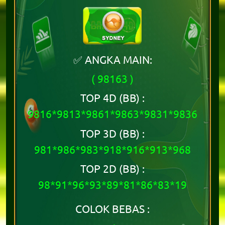
✅ ANGKA MAIN:
( 98163 )
TOP 4D (BB) :
9816*9813*9861*9863*9831*9836
TOP 3D (BB) :
981*986*983*918*916*913*968
TOP 2D (BB) :
98*91*96*93*89*81*86*83*19
COLOK BEBAS :