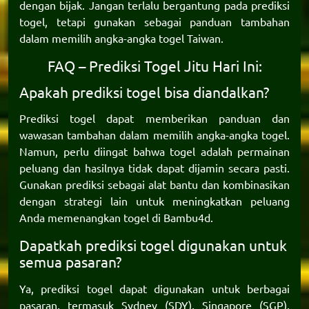
dengan bijak. Jangan terlalu bergantung pada prediksi
togel, tetapi gunakan sebagai panduan tambahan
dalam memilih angka-angka togel Taiwan.
FAQ – Prediksi Togel Jitu Hari Ini:
Apakah prediksi togel bisa diandalkan?
Prediksi togel dapat memberikan panduan dan
wawasan tambahan dalam memilih angka-angka togel.
Namun, perlu diingat bahwa togel adalah permainan
peluang dan hasilnya tidak dapat dijamin secara pasti.
Gunakan prediksi sebagai alat bantu dan kombinasikan
dengan strategi lain untuk meningkatkan peluang
Anda memenangkan togel di
Bambu4d
.
Dapatkah prediksi togel digunakan untuk
semua pasaran?
Ya, prediksi togel dapat digunakan untuk berbagai
pasaran, termasuk Sydney (SDY), Singapore (SGP),