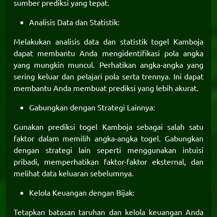
sumber prediksi yang tepat.
Analisis Data dan Statistik:
Melakukan analisis data dan statistik togel Kamboja
dapat membantu Anda mengidentifikasi pola angka
yang mungkin muncul. Perhatikan angka-angka yang
sering keluar dan pelajari pola serta trennya. Ini dapat
membantu Anda membuat prediksi yang lebih akurat.
Gabungkan dengan Strategi Lainnya:
Gunakan prediksi togel Kamboja sebagai salah satu
faktor dalam memilih angka-angka togel. Gabungkan
dengan strategi lain seperti menggunakan intuisi
pribadi, memperhatikan faktor-faktor eksternal, dan
melihat data keluaran sebelumnya.
Kelola Keuangan dengan Bijak:
Tetapkan batasan taruhan dan kelola keuangan Anda