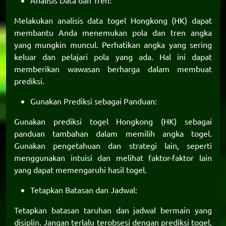
Analisis Data dan Tren:
Melakukan analisis data togel Hongkong (HK) dapat
membantu Anda menemukan pola dan tren angka
yang mungkin muncul. Perhatikan angka yang sering
keluar dan pelajari pola yang ada. Hal ini dapat
memberikan wawasan berharga dalam membuat
prediksi.
Gunakan Prediksi sebagai Panduan:
Gunakan prediksi togel Hongkong (HK) sebagai
panduan tambahan dalam memilih angka togel.
Gunakan pengetahuan dan strategi lain, seperti
menggunakan intuisi dan melihat faktor-faktor lain
yang dapat memengaruhi hasil togel.
Tetapkan Batasan dan Jadwal:
Tetapkan batasan taruhan dan jadwal bermain yang
disiplin. Jangan terlalu terobsesi dengan prediksi togel,