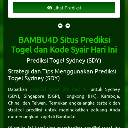
Lihat Prediksi
BAMBU4D Situs Prediksi
Togel dan Kode Syair Hari Ini
Prediksi Togel Sydney (SDY)
Strategi dan Tips Menggunakan Prediksi
Togel Sydney (SDY)
Dapatkan
prediksi togel jitu hari ini
untuk Sydney
(SDY), Singapore (SGP), Hongkong (HK), Kamboja,
China, dan Taiwan. Temukan angka-angka terbaik dan
strategi prediksi untuk meningkatkan peluang Anda
memenangkan togel di
Bambu4d
.
Di artikel ini, kami akan memberikan prediksi togel jitu