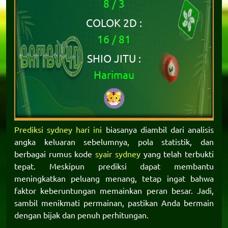
8 / 3
COLOK 2D :
16 / 81
SHIO JITU :
Harimau
Prediksi sydney hari ini
biasanya diambil dari analisis
angka keluaran sebelumnya, pola statistik, dan
berbagai rumus kode
syair sydney
yang telah terbukti
tepat. Meskipun prediksi dapat membantu
meningkatkan peluang menang, tetap ingat bahwa
faktor keberuntungan memainkan peran besar. Jadi,
sambil menikmati permainan, pastikan Anda bermain
dengan bijak dan penuh perhitungan.