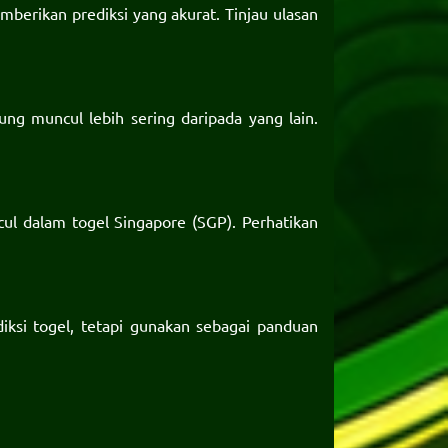
mberikan prediksi yang akurat. Tinjau ulasan
g muncul lebih sering daripada yang lain.
l dalam togel Singapore (SGP). Perhatikan
iksi togel, tetapi gunakan sebagai panduan