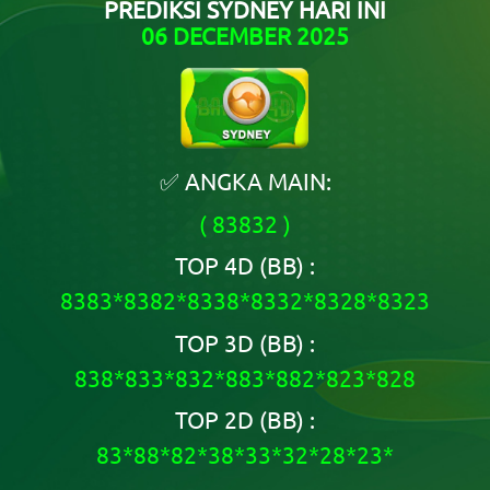
PREDIKSI SYDNEY HARI INI
06 DECEMBER 2025
✅ ANGKA MAIN:
( 83832 )
TOP 4D (BB) :
8383*8382*8338*8332*8328*8323
TOP 3D (BB) :
838*833*832*883*882*823*828
TOP 2D (BB) :
83*88*82*38*33*32*28*23*