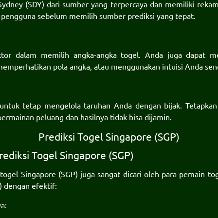
Sydney (SDY) dari sumber yang terpercaya dan memiliki rekam
ri pengguna sebelum memilih sumber prediksi yang tepat.
ktor dalam memilih angka-angka togel. Anda juga dapat me
mperhatikan pola angka, atau menggunakan intuisi Anda send
untuk tetap mengelola taruhan Anda dengan bijak. Tetapkan
ermainan peluang dan hasilnya tidak bisa dijamin.
Prediksi Togel Singapore (SGP)
ediksi Togel Singapore (SGP)
 togel Singapore (SGP) juga sangat dicari oleh para pemain to
 dengan efektif:
a: