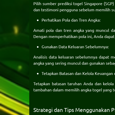
Pilih sumber prediksi togel Singapore (SGP)
dan testimoni pengguna sebelum memilih su
Perhatikan Pola dan Tren Angka:
Amati pola dan tren angka yang muncul da
Dengan memperhatikan pola ini, Anda dap
Gunakan Data Keluaran Sebelumnya:
Analisis data keluaran sebelumnya dapat 
angka yang sering muncul dan gunakan sebag
Tetapkan Batasan dan Kelola Keuangan 
Tetapkan batasan taruhan Anda dan kelola 
tambahan dalam memilih angka togel yang t
Strategi dan Tips Menggunakan P