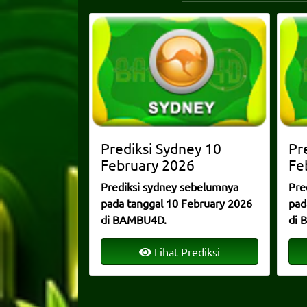
ey
11
Prediksi
Sydney
10
Pr
6
February 2026
Fe
sebelumnya
Prediksi sydney sebelumnya
Pre
February 2026
pada tanggal 10 February 2026
pad
di BAMBU4D.
di 
rediksi
Lihat Prediksi