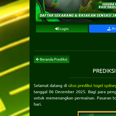
Login
Pr
Beranda Prediksi
PREDIKS
Selamat datang di
situs prediksi togel sydne
tanggal 06 December 2025. Bagi para pengg
untuk memenangkan permainan. Pasaran toge
hari.