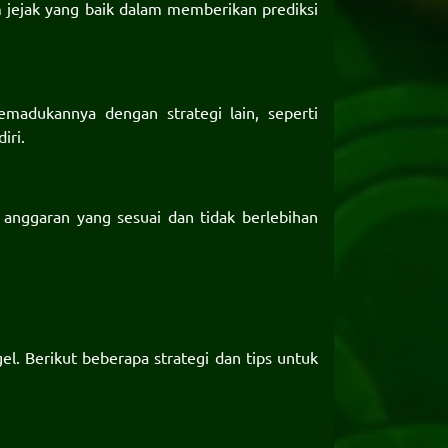
 jejak yang baik dalam memberikan prediksi
madukannya dengan strategi lain, seperti
iri.
 anggaran yang sesuai dan tidak berlebihan
gel. Berikut beberapa strategi dan tips untuk