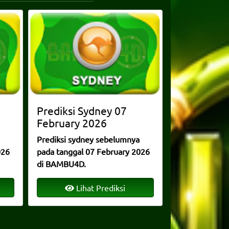
Prediksi
Sydney
07
Prediksi
Sy
February 2026
February 
Prediksi sydney sebelumnya
Prediksi sydn
026
pada tanggal 07 February 2026
pada tanggal 
di BAMBU4D.
di BAMBU4D.
Lihat Prediksi
Liha